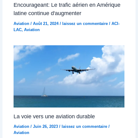
Encourageant: Le trafic aérien en Amérique
latine continue d'augmenter
Aviation
/
Août 21, 2024
/
laissez un commentaire
/
ACI-
LAC
,
Aviation
La voie vers une aviation durable
Aviation
/
Juin 26, 2023
/
laissez un commentaire
/
Aviation