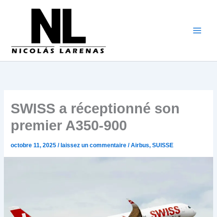
Aller
au
contenu
SWISS a réceptionné son
premier A350-900
octobre 11, 2025
/
laissez un commentaire
/
Airbus
,
SUISSE