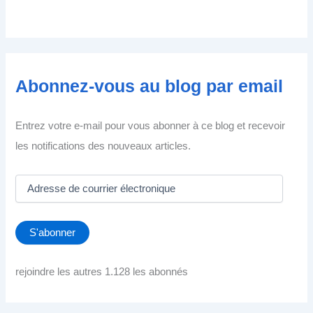
Abonnez-vous au blog par email
Entrez votre e-mail pour vous abonner à ce blog et recevoir
les notifications des nouveaux articles.
A
d
r
e
S'abonner
s
s
e
rejoindre les autres 1.128 les abonnés
d
e
c