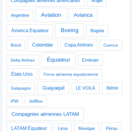
Compagnies aériennes américaines
Arajet
Aviation
Avianca
Argentine
Boeing
Avianca Equateur
Bogota
Colombie
Copa Airlines
Brésil
Cuenca
Équateur
Delta Airlines
Embraer
États Unis
Force aérienne équatorienne
Guayaquil
Ibérie
Galapagos
LE VOILÀ
IPW
JetBlue
Compagnies aériennes LATAM
LATAM Équateur
Pérou
Lima
Mexique