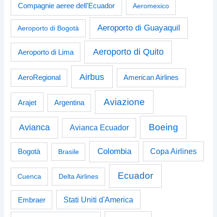
Compagnie aeree dell'Ecuador
Aeromexico
Aeroporto di Guayaquil
Aeroporto di Bogotà
Aeroporto di Quito
Aeroporto di Lima
Airbus
American Airlines
AeroRegional
Aviazione
Arajet
Argentina
Boeing
Avianca
Avianca Ecuador
Colombia
Bogotà
Copa Airlines
Brasile
Ecuador
Cuenca
Delta Airlines
Stati Uniti d'America
Embraer