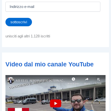
I
n
d
i
sottoscrivi
r
i
z
unisciti agli altri 1.128 iscritti
z
o
e
-
m
Video dal mio canale YouTube
a
i
l