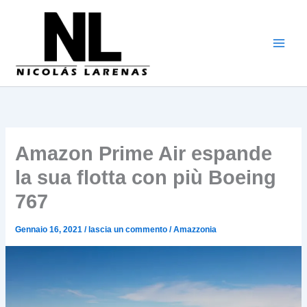
Vai
al
contenuto
Amazon Prime Air espande
la sua flotta con più Boeing
767
Gennaio 16, 2021
/
lascia un commento
/
Amazzonia