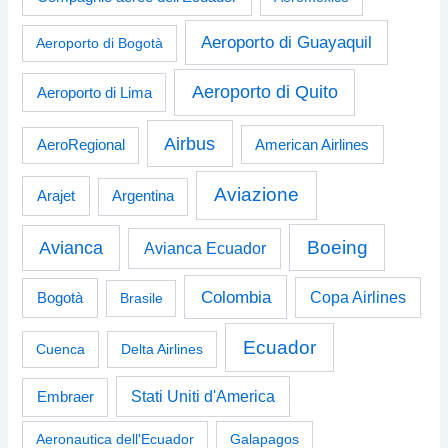
Aeroporto di Guayaquil
Aeroporto di Bogotà
Aeroporto di Quito
Aeroporto di Lima
Airbus
American Airlines
AeroRegional
Aviazione
Arajet
Argentina
Boeing
Avianca
Avianca Ecuador
Colombia
Bogotà
Copa Airlines
Brasile
Ecuador
Cuenca
Delta Airlines
Stati Uniti d'America
Embraer
Aeronautica dell'Ecuador
Galapagos