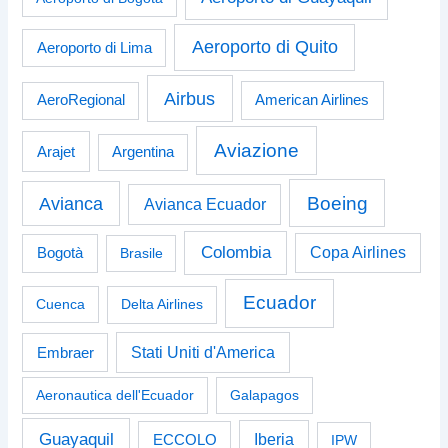
Aeroporto di Quito
Aeroporto di Lima
Airbus
American Airlines
AeroRegional
Aviazione
Arajet
Argentina
Boeing
Avianca
Avianca Ecuador
Colombia
Bogotà
Copa Airlines
Brasile
Ecuador
Cuenca
Delta Airlines
Stati Uniti d'America
Embraer
Aeronautica dell'Ecuador
Galapagos
Guayaquil
Iberia
ECCOLO
IPW