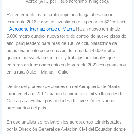
Aereo (ATC per il suo acronimo in inglese).
Recentemente ristrutturato dopo una lunga attesa dopo il
terremoto 2016 e con un investimento superiore a $24 milioni,
il
Aeroporto Internazionale di Manta
Ha un nuovo terminale
5.000 metro quadro,
nueva torre de control de nueve pisos de
alto
,
parqueadero para más de
130 veicoli,
plataforma de
estacionamiento de aeronaves de más de
14.000 metro
quadro,
nueva vía de acceso y trabajos adicionales que
entraron en funcionamiento en febrero de
2021
con pasajeros
en la ruta Quito
– Manta – Quito.
Dentro del proceso de concesión del Aeropuerto de Manta
inició en el año
2017
cuando la primera comitiva llegó desde
Corea para evaluar posibilidades de inversión en varios
aeropuertos del país
.
En ese análisis se revisaron los aeropuertos administrados
por la Dirección General de Aviación Civil del Ecuador
,
donde