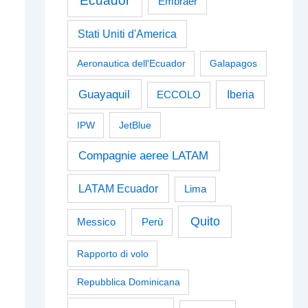
Ecuador
Embraer
Stati Uniti d'America
Aeronautica dell'Ecuador
Galapagos
Guayaquil
Iberia
ECCOLO
IPW
JetBlue
Compagnie aeree LATAM
LATAM Ecuador
Lima
Quito
Perù
Messico
Rapporto di volo
Repubblica Dominicana