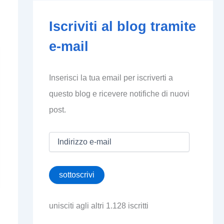
Iscriviti al blog tramite
e-mail
Inserisci la tua email per iscriverti a
questo blog e ricevere notifiche di nuovi
post.
I
n
d
i
sottoscrivi
r
i
z
unisciti agli altri 1.128 iscritti
z
o