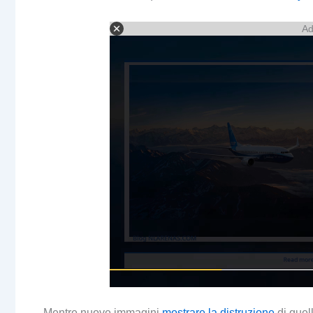
Ad
Mentre nuove immagini
mostrare la distruzione
di quel