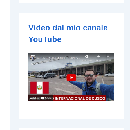
e
-
m
a
i
Video dal mio canale
l
YouTube