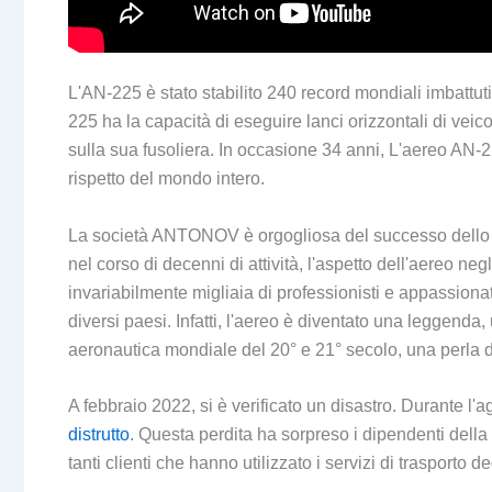
L'AN-225 è stato stabilito 240 record mondiali imbattuti.
225 ha la capacità di eseguire lanci orizzontali di veicoli
sulla sua fusoliera. In occasione 34 anni, L'aereo AN-2
rispetto del mondo intero.
La società ANTONOV è orgogliosa del successo dello s
nel corso di decenni di attività, l'aspetto dell'aereo ne
invariabilmente migliaia di professionisti e appassion
diversi paesi. Infatti, l'aereo è diventato una leggenda
aeronautica mondiale del 20° e 21° secolo, una perla d
A febbraio 2022, si è verificato un disastro. Durante l'
distrutto
. Questa perdita ha sorpreso i dipendenti del
tanti clienti che hanno utilizzato i servizi di trasporto de