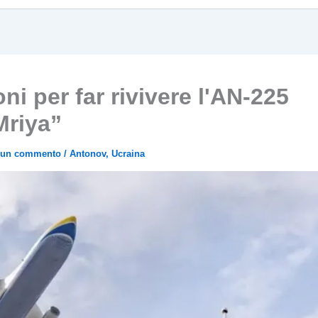
i per far rivivere l'AN-225
Mriya”
a un commento
/
Antonov
,
Ucraina