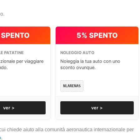
io.
 SPENTO
5% SPENTO
E PATATINE
NOLEGGIO AUTO
zionale per viaggiare
Noleggia la tua auto con uno
ndo.
sconto ovunque.
NLARENAS
ver >
ver >
cui chiede aiuto alla comunità aeronautica internazionale per
»
.