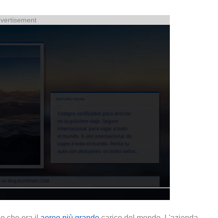
vertisement
lo che era il
aereo più grande
carico del mondo, L'azienda