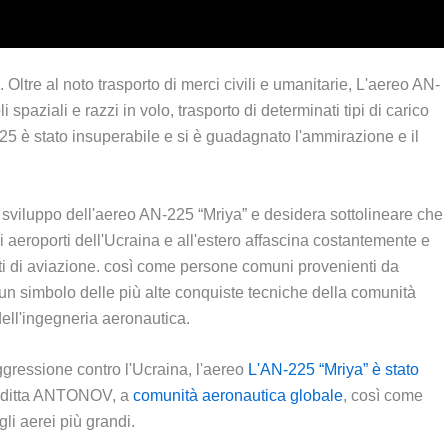
 Oltre al noto trasporto di merci civili e umanitarie, L'aereo AN-
 spaziali e razzi in volo, trasporto di determinati tipi di carico
25 è stato insuperabile e si è guadagnato l'ammirazione e il
viluppo dell'aereo AN-225 “Mriya” e desidera sottolineare che
gli aeroporti dell'Ucraina e all'estero affascina costantemente e
ati di aviazione. così come persone comuni provenienti da
, un simbolo delle più alte conquiste tecniche della comunità
ell'ingegneria aeronautica.
aggressione contro l'Ucraina, l'aereo
L'AN-225 “Mriya” è stato
la ditta ANTONOV, a
comunità aeronautica globale
, così come
gli aerei più grandi.