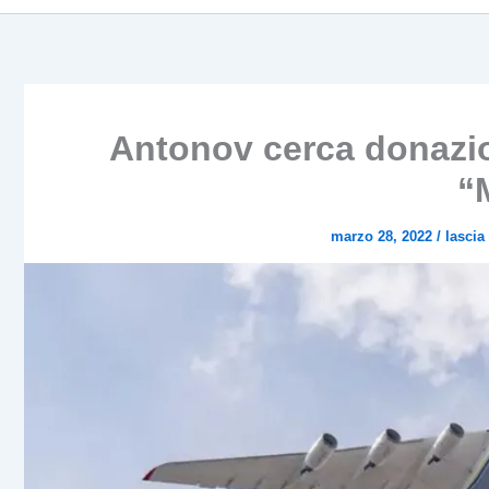
Antonov cerca donazion
“
marzo 28, 2022
/
lasci