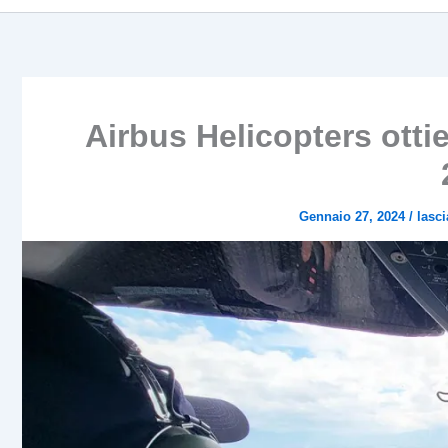
Airbus Helicopters ottien
Gennaio 27, 2024
/
lasc