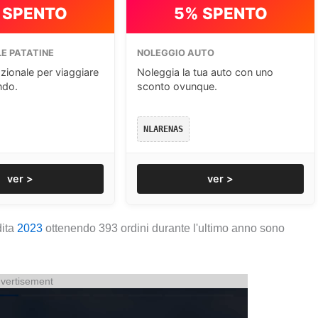
 SPENTO
5% SPENTO
E PATATINE
NOLEGGIO AUTO
zionale per viaggiare
Noleggia la tua auto con uno
ndo.
sconto ovunque.
NLARENAS
ver >
ver >
dita
2023
ottenendo 393 ordini durante l'ultimo anno sono
vertisement