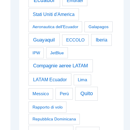
Ecuador
Embraer
Stati Uniti d'America
Aeronautica dell'Ecuador
Galapagos
Guayaquil
Iberia
ECCOLO
IPW
JetBlue
Compagnie aeree LATAM
LATAM Ecuador
Lima
Quito
Perù
Messico
Rapporto di volo
Repubblica Dominicana