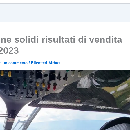
e solidi risultati di vendita
2023
ia un commento
/
Elicotteri Airbus