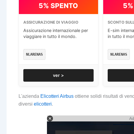
5% SPENTO
5%
ASSICURAZIONE DI VIAGGIO
SCONTO SULL
Assicurazione internazionale per
E-sim interna
viaggiare in tutto il mondo.
in tutto il mo
NLARENAS
NLARENAS
ver >
L'azienda
Elicotteri Airbus
ottiene solidi risultati di ven
diversi
elicotteri
.
Ad