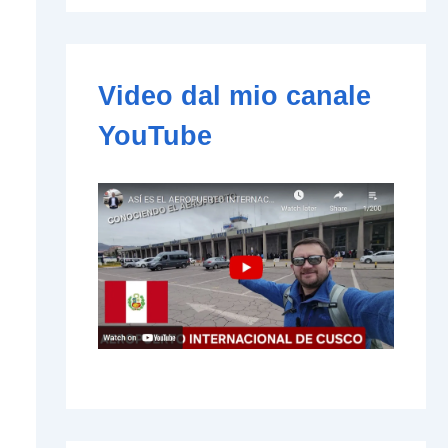
e
-
m
a
i
Video dal mio canale
l
YouTube