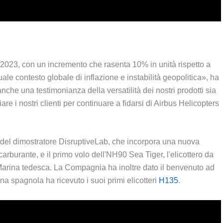
ivo 2023, con un incremento che rasenta 10% in unità rispetto a
ale contesto globale di inflazione e instabilità geopolitica», ha
che una testimonianza della versatilità dei nostri prodotti sia
iare i nostri clienti per continuare a fidarsi di Airbus Helicopters
lo del dimostratore DisruptiveLab, che incorpora una nuova
carburante, e il primo volo dell'NH90 Sea Tiger, l'elicottero da
Marina tedesca. La Compagnia ha inoltre dato il benvenuto ad
 spagnola ha ricevuto i suoi primi elicotteri
H135
.