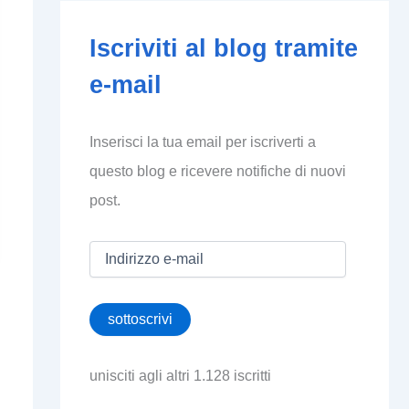
Iscriviti al blog tramite
e-mail
Inserisci la tua email per iscriverti a
questo blog e ricevere notifiche di nuovi
post.
I
n
d
i
sottoscrivi
r
i
z
unisciti agli altri 1.128 iscritti
z
o