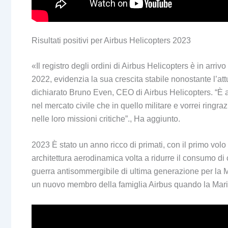
Risultati positivi per Airbus Helicopters 2023
«Il registro degli ordini di Airbus Helicopters è in arr
2022, evidenzia la sua crescita stabile nonostante l’attu
dichiarato Bruno Even, CEO di Airbus Helicopters. “È an
nel mercato civile che in quello militare e vorrei ringraz
nelle loro missioni critiche”., Ha aggiunto.
2023 È stato un anno ricco di primati, con il primo vo
architettura aerodinamica volta a ridurre il consumo di 
guerra antisommergibile di ultima generazione per la 
un nuovo membro della famiglia Airbus quando la Marina