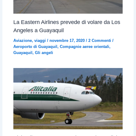
La Eastern Airlines prevede di volare da Los
Angeles a Guayaquil
Aviazione
,
viaggi
/
novembre 17, 2020
/
2 Commenti
/
Aeroporto di Guayaquil
,
Compagnie aeree orientali
,
Guayaquil
,
Gli angeli