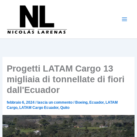
Vai
al
contenuto
Progetti LATAM Cargo 13
migliaia di tonnellate di fiori
dall'Ecuador
febbraio 6, 2024
/
lascia un commento
/
Boeing
,
Ecuador
,
LATAM
Cargo
,
LATAM Cargo Ecuador
,
Quito