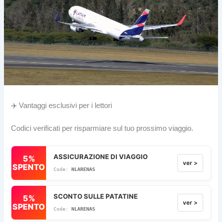
✈️ Vantaggi esclusivi per i lettori
Codici verificati per risparmiare sul tuo prossimo viaggio.
ASSICURAZIONE DI VIAGGIO
5%
ver >
SPENTO
NLARENAS
SCONTO SULLE PATATINE
5%
ver >
SPENTO
NLARENAS