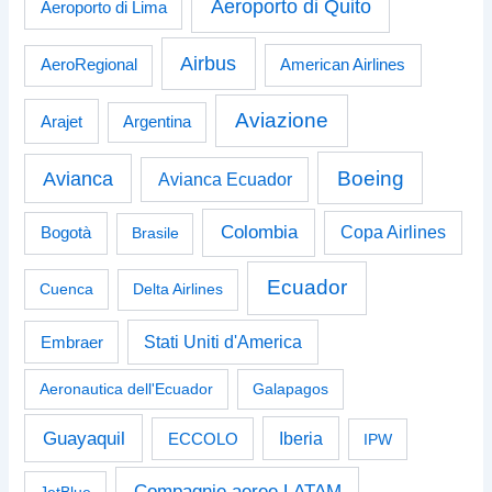
Aeroporto di Quito
Aeroporto di Lima
Airbus
American Airlines
AeroRegional
Aviazione
Arajet
Argentina
Boeing
Avianca
Avianca Ecuador
Colombia
Bogotà
Copa Airlines
Brasile
Ecuador
Cuenca
Delta Airlines
Stati Uniti d'America
Embraer
Aeronautica dell'Ecuador
Galapagos
Guayaquil
Iberia
ECCOLO
IPW
Compagnie aeree LATAM
JetBlue