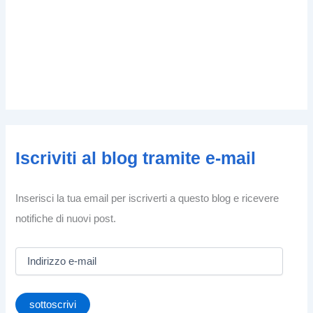
Iscriviti al blog tramite e-mail
Inserisci la tua email per iscriverti a questo blog e ricevere
notifiche di nuovi post.
I
n
d
i
sottoscrivi
r