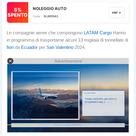
NOLEGGIO AUTO
5%
ver >
SPENTO
NLARENAS
Le compagnie aeree che compongono
LATAM Cargo
Hanno
in programma di trasportarne alcuni 13 migliaia di tonnellate di
fiori
da
Ecuador
per
San Valentino
2024.
Advertisement