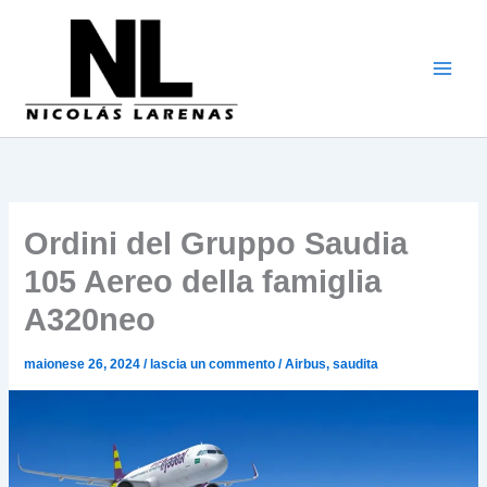
Vai
al
contenuto
Ordini del Gruppo Saudia
105 Aereo della famiglia
A320neo
maionese 26, 2024
/
lascia un commento
/
Airbus
,
saudita