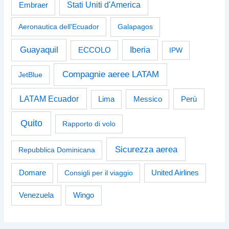
Stati Uniti d'America
Embraer
Aeronautica dell'Ecuador
Galapagos
Guayaquil
Iberia
ECCOLO
IPW
Compagnie aeree LATAM
JetBlue
LATAM Ecuador
Perù
Lima
Messico
Quito
Rapporto di volo
Sicurezza aerea
Repubblica Dominicana
Domare
Consigli per il viaggio
United Airlines
Venezuela
Wingo