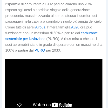
risparmio di carburante e CO2 pari ad almeno uno 20%
rispetto agli aerei a corridoio singolo della generazione
precedente, massimizzando al tempo stesso il comfort dei
passeggeri nella cabina a corridoio singolo più ampia del cielo.
Come tutti gli aerei
Airbus
, l'intera famiglia
A320
ora può
funzionare con un massimo di 50% a partire dal
carburante
sostenibile per l'aviazione
(PURO). Airbus mira a che tutti i
suoi aeromobili siano in grado di operare con un massimo di a
100% a partire dal
PURO
per 2030.