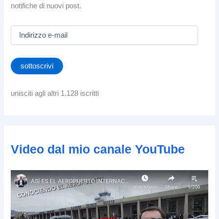
notifiche di nuovi post.
I
n
d
i
sottoscrivi
r
i
z
unisciti agli altri 1.128 iscritti
z
o
e
-
m
Video dal mio canale YouTube
a
i
l