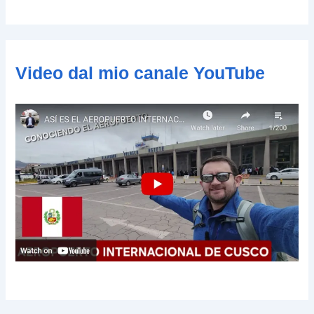
z
o
e
-
m
Video dal mio canale YouTube
a
i
l