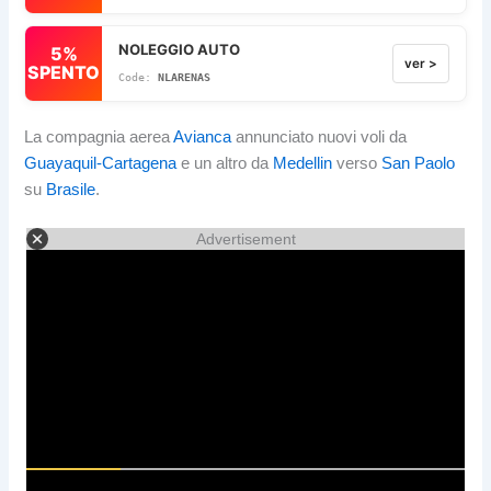
NOLEGGIO AUTO
5%
ver >
SPENTO
NLARENAS
La compagnia aerea
Avianca
annunciato nuovi voli da
Guayaquil-Cartagena
e un altro da
Medellin
verso
San Paolo
su
Brasile
.
Advertisement