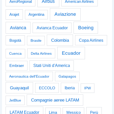
Airbus
American Airlines
AeroRegional
Aviazione
Arajet
Argentina
Boeing
Avianca
Avianca Ecuador
Colombia
Bogotà
Copa Airlines
Brasile
Ecuador
Cuenca
Delta Airlines
Stati Uniti d'America
Embraer
Aeronautica dell'Ecuador
Galapagos
Guayaquil
Iberia
ECCOLO
IPW
Compagnie aeree LATAM
JetBlue
LATAM Ecuador
Perù
Lima
Messico