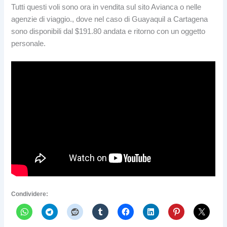
Tutti questi voli sono ora in vendita sul sito Avianca o nelle
agenzie di viaggio., dove nel caso di Guayaquil a Cartagena
sono disponibili dal $191.80 andata e ritorno con un oggetto
personale.
Condividere: