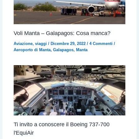
Voli Manta – Galapagos: Cosa manca?
Aviazione
,
viaggi
/
Dicembre 29, 2022
/
4 Commenti
/
Aeroporto di Manta
,
Galapagos
,
Manta
Ti invito a conoscere il Boeing 737-700
l'EquiAir