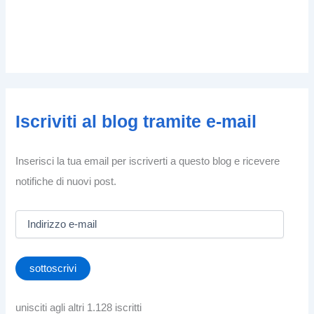
Iscriviti al blog tramite e-mail
Inserisci la tua email per iscriverti a questo blog e ricevere
notifiche di nuovi post.
I
n
d
i
sottoscrivi
r
i
z
unisciti agli altri 1.128 iscritti