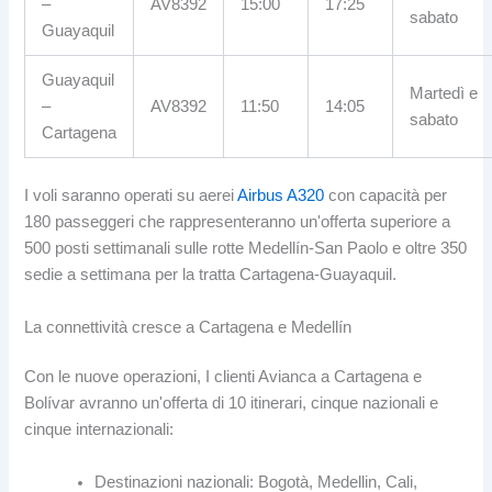
–
AV8392
15:00
17:25
sabato
Guayaquil
Guayaquil
Martedì e
–
AV8392
11:50
14:05
sabato
Cartagena
I voli saranno operati su aerei
Airbus A320
con capacità per
180 passeggeri che rappresenteranno un'offerta superiore a
500 posti settimanali sulle rotte Medellín-San Paolo e oltre 350
sedie a settimana per la tratta Cartagena-Guayaquil.
La connettività cresce a Cartagena e Medellín
Con le nuove operazioni, I clienti Avianca a Cartagena e
Bolívar avranno un'offerta di 10 itinerari, cinque nazionali e
cinque internazionali:
Destinazioni nazionali: Bogotà, Medellin, Cali,