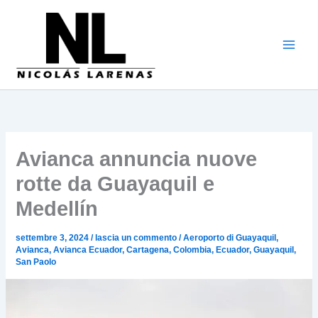
Vai
al
contenuto
Avianca annuncia nuove
rotte da Guayaquil e
Medellín
settembre 3, 2024
/
lascia un commento
/
Aeroporto di Guayaquil
,
Avianca
,
Avianca Ecuador
,
Cartagena
,
Colombia
,
Ecuador
,
Guayaquil
,
San Paolo