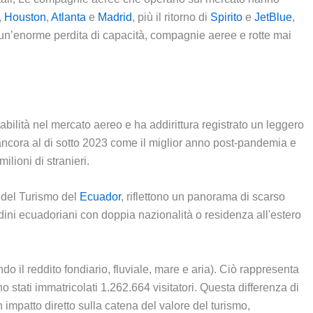
,
Houston
,
Atlanta
e
Madrid
, più il ritorno di
Spirito
e
JetBlue
,
un’enorme perdita di capacità, compagnie aeree e rotte mai
abilità nel mercato aereo e ha addirittura registrato un leggero
 ancora al di sotto 2023 come il miglior anno post-pandemia e
lioni di stranieri.
ro del Turismo del
Ecuador
, riflettono un panorama di scarso
adini ecuadoriani con doppia nazionalità o residenza all'estero
do il reddito fondiario, fluviale, mare e aria). Ciò rappresenta
o stati immatricolati 1.262.664 visitatori. Questa differenza di
impatto diretto sulla catena del valore del turismo,