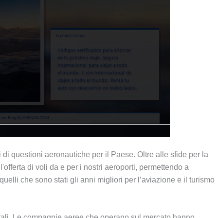
i di questioni aeronautiche per il Paese. Oltre alle sfide per la
l'offerta di voli da e per i nostri aeroporti, permettendo a
elli che sono stati gli anni migliori per l’aviazione e il turismo
 tali, Le compagnie aeree che operano sul mercato hanno