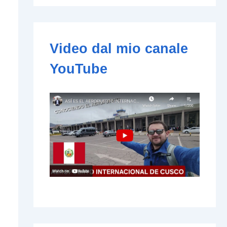
e
-
m
a
i
Video dal mio canale
l
YouTube