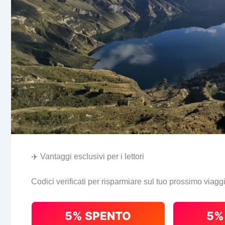
✈️ Vantaggi esclusivi per i lettori
Codici verificati per risparmiare sul tuo prossimo viagg
5% SPENTO
5%