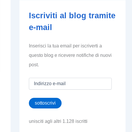
Iscriviti al blog tramite
e-mail
Inserisci la tua email per iscriverti a
questo blog e ricevere notifiche di nuovi
post.
I
n
d
i
sottoscrivi
r
i
z
unisciti agli altri 1.128 iscritti
z
o