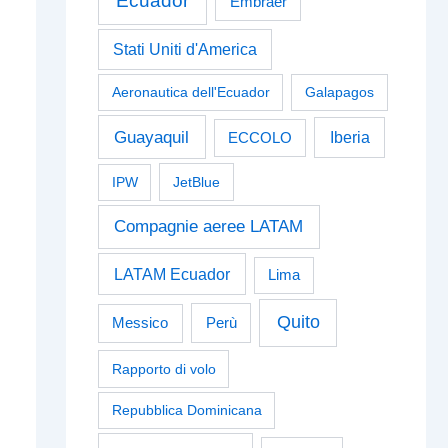
Ecuador
Embraer
Stati Uniti d'America
Aeronautica dell'Ecuador
Galapagos
Guayaquil
Iberia
ECCOLO
IPW
JetBlue
Compagnie aeree LATAM
LATAM Ecuador
Lima
Quito
Perù
Messico
Rapporto di volo
Repubblica Dominicana