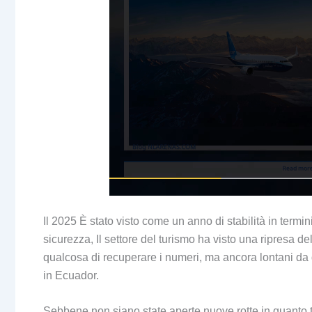
Il 2025 È stato visto come un anno di stabilità in termin
sicurezza, Il settore del turismo ha visto una ripresa del
qualcosa di recuperare i numeri, ma ancora lontani da qu
in Ecuador.
Sebbene non siano state aperte nuove rotte in quanto