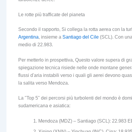
Le rotte più trafficate del pianeta
Secondo il rapporto, Si collega la rotta aerea con la 
Argentina
, insieme a
Santiago del Cile
(SCL). Con una
medio di 22.983.
Per metterlo in prospettiva, Questo valore supera di gr
spiegazione tecnica risiede nelle onde montane generat
flussi d'aria instabili verso i quali gli aerei devono q
la salita verso Mendoza.
La "Top 5" dei percorsi più turbolenti del mondo è dom
sudamericana e asiatica:
Mendoza (MDZ) – Santiago (SCL): 22.983 
Xining (XNN) – Yinchuan (INC), Cina: 18.9