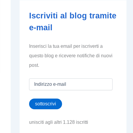
Iscriviti al blog tramite
e-mail
Inserisci la tua email per iscriverti a
questo blog e ricevere notifiche di nuovi
post.
I
n
d
i
sottoscrivi
r
i
z
unisciti agli altri 1.128 iscritti
z
o