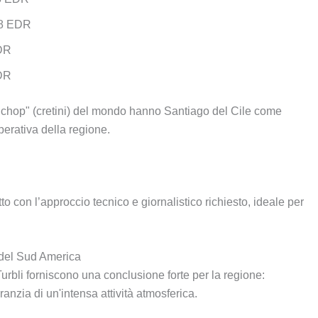
58 EDR
EDR
EDR
 "chop" (cretini) del mondo hanno Santiago del Cile come
perativa della regione.
tto con l’approccio tecnico e giornalistico richiesto, ideale per
e del Sud America
 Turbli forniscono una conclusione forte per la regione:
ranzia di un'intensa attività atmosferica.