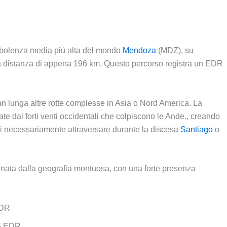
turbolenza media più alta del mondo
Mendoza
(MDZ), su
 distanza di appena 196 km, Questo percorso registra un EDR
an lunga altre rotte complesse in Asia o Nord America. La
e dai forti venti occidentali che colpiscono le Ande., creando
uasi necessariamente attraversare durante la discesa
Santiago
o
inata dalla geografia montuosa, con una forte presenza
EDR
35 EDR