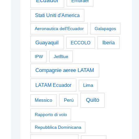
Ecuador
Embraer
Stati Uniti d'America
Aeronautica dell'Ecuador
Galapagos
Guayaquil
Iberia
ECCOLO
IPW
JetBlue
Compagnie aeree LATAM
LATAM Ecuador
Lima
Quito
Perù
Messico
Rapporto di volo
Repubblica Dominicana