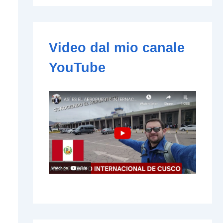
e
-
m
a
i
Video dal mio canale
l
YouTube