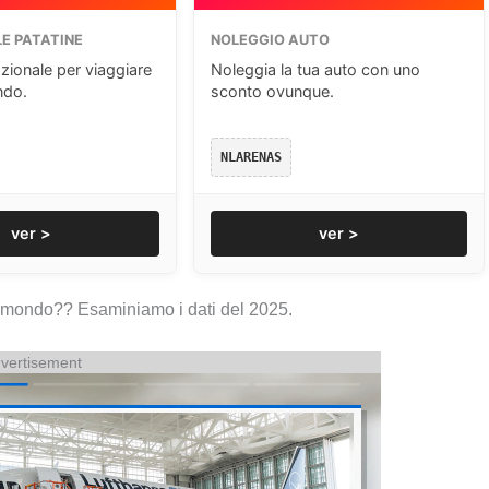
E PATATINE
NOLEGGIO AUTO
zionale per viaggiare
Noleggia la tua auto con uno
ndo.
sconto ovunque.
NLARENAS
ver >
ver >
 al mondo?? Esaminiamo i dati del 2025.
vertisement