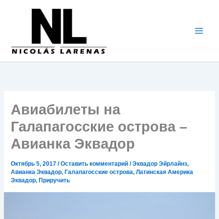
Перейти
к
содержимому
Авиабилеты на
Галапагосские острова –
Авианка Эквадор
Октябрь 5, 2017
/
Оставить комментарий
/
Эквадор Эйрлайнз
,
Авианка Эквадор
,
Галапагосские острова
,
Латинская Америка
Эквадор
,
Приручить