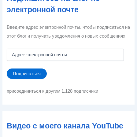
электронной почте
Введите адрес электронной почты, чтобы подписаться на
этот блог и получать уведомления о новых сообщениях.
А
д
р
е
Подписаться
с
э
л
присоединиться к другим 1.128 подписчики
е
к
т
р
о
Видео с моего канала YouTube
н
н
о