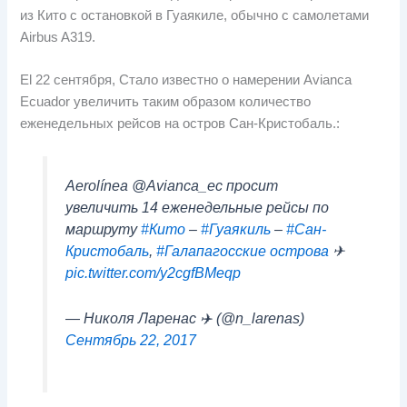
из Кито с остановкой в ​​Гуаякиле, обычно с самолетами
Airbus A319.
El
22 сентября, Стало известно о намерении Avianca
Ecuador увеличить таким образом количество
еженедельных рейсов на остров Сан-Кристобаль.:
Aerolínea @Avianca_ec просит
увеличить 14 еженедельные рейсы по
маршруту
#Кито
–
#Гуаякиль
–
#Сан-
Кристобаль
,
#Галапагосские острова
✈
pic.twitter.com/y2cgfBMeqp
— Николя Ларенас ✈️ (@n_larenas)
Сентябрь 22, 2017