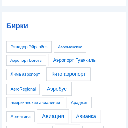
Бирки
Эквадор Эйрлайнз
Аэромексико
Аэропорт Гуаякиль
Аэропорт Боготы
Кито аэропорт
Лима аэропорт
Аэробус
AeroRegional
американские авиалинии
Араджет
Авиация
Авианка
Аргентина