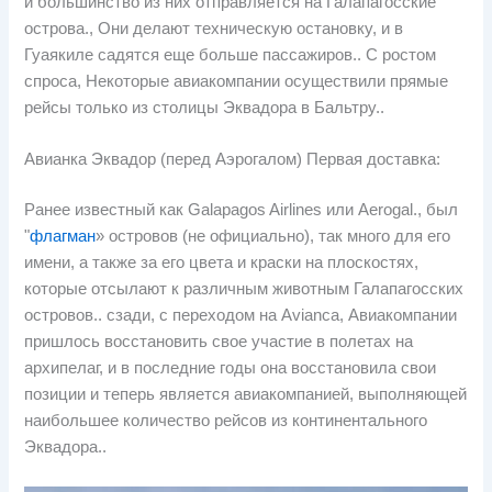
и большинство из них отправляется на Галапагосские
острова., Они делают техническую остановку, и в
Гуаякиле садятся еще больше пассажиров.. С ростом
спроса, Некоторые авиакомпании осуществили прямые
рейсы только из столицы Эквадора в Бальтру..
Авианка Эквадор (перед Аэрогалом) Первая доставка:
Ранее известный как Galapagos Airlines или Aerogal., был
"
флагман
» островов (не официально), так много для его
имени, а также за его цвета и краски на плоскостях,
которые отсылают к различным животным Галапагосских
островов.. сзади, с переходом на Avianca, Авиакомпании
пришлось восстановить свое участие в полетах на
архипелаг, и в последние годы она восстановила свои
позиции и теперь является авиакомпанией, выполняющей
наибольшее количество рейсов из континентального
Эквадора..