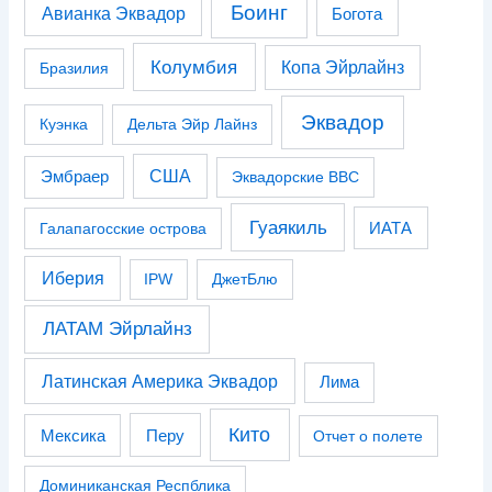
Боинг
Авианка Эквадор
Богота
Колумбия
Копа Эйрлайнз
Бразилия
Эквадор
Куэнка
Дельта Эйр Лайнз
США
Эмбраер
Эквадорские ВВС
Гуаякиль
Галапагосские острова
ИАТА
Иберия
IPW
ДжетБлю
ЛАТАМ Эйрлайнз
Латинская Америка Эквадор
Лима
Кито
Перу
Мексика
Отчет о полете
Доминиканская Респблика