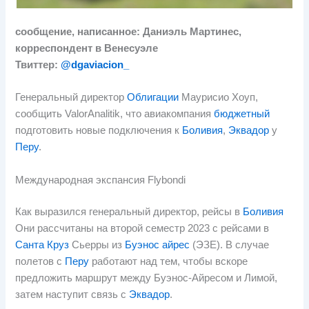
сообщение, написанное:
Даниэль Мартинес,
корреспондент в Венесуэле
Твиттер:
@dgaviacion_
Генеральный директор
Облигации
Маурисио Хоуп,
сообщить ValorAnalitik, что авиакомпания
бюджетный
подготовить новые подключения к
Боливия
,
Эквадор
у
Перу
.
Международная экспансия Flybondi
Как выразился генеральный директор, рейсы в
Боливия
Они рассчитаны на второй семестр 2023 с рейсами в
Санта Круз
Сьерры из
Буэнос айрес
(ЭЗЕ). В случае
полетов с
Перу
работают над тем, чтобы вскоре
предложить маршрут между Буэнос-Айресом и Лимой,
затем наступит связь с
Эквадор
.