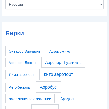
Бирки
Эквадор Эйрлайнз
Аэромексико
Аэропорт Гуаякиль
Аэропорт Боготы
Кито аэропорт
Лима аэропорт
Аэробус
AeroRegional
американские авиалинии
Араджет