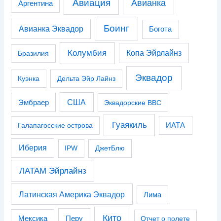
Авиация
Авианка
Аргентина
Боинг
Авианка Эквадор
Богота
Колумбия
Копа Эйрлайнз
Бразилия
Эквадор
Куэнка
Дельта Эйр Лайнз
США
Эмбраер
Эквадорские ВВС
Гуаякиль
Галапагосские острова
ИАТА
Иберия
IPW
ДжетБлю
ЛАТАМ Эйрлайнз
Латинская Америка Эквадор
Лима
Кито
Перу
Мексика
Отчет о полете