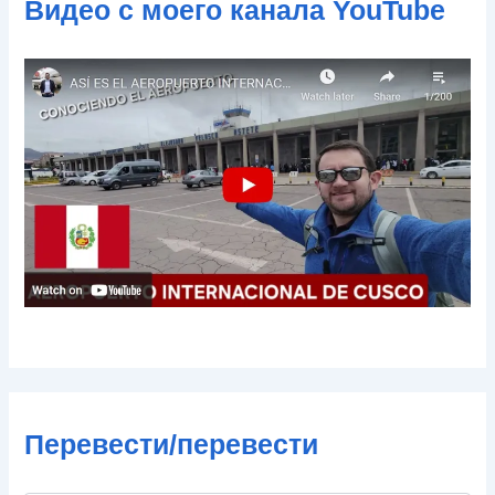
Видео с моего канала YouTube
н
н
о
й
п
о
ч
т
ы
Перевести/перевести