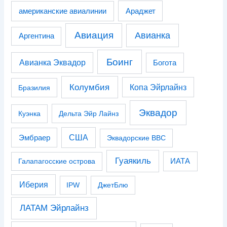
американские авиалинии
Араджет
Авиация
Авианка
Аргентина
Боинг
Авианка Эквадор
Богота
Колумбия
Копа Эйрлайнз
Бразилия
Эквадор
Куэнка
Дельта Эйр Лайнз
США
Эмбраер
Эквадорские ВВС
Гуаякиль
Галапагосские острова
ИАТА
Иберия
IPW
ДжетБлю
ЛАТАМ Эйрлайнз