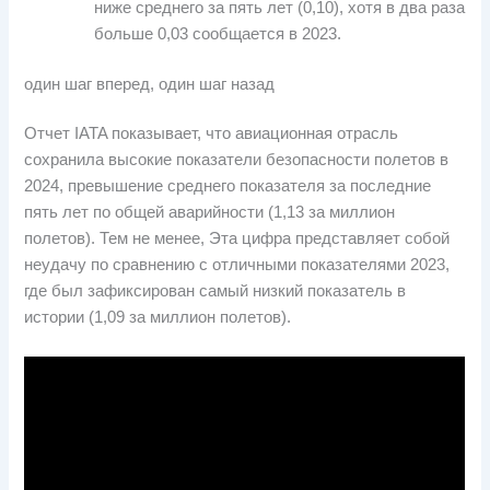
ниже среднего за пять лет (0,10), хотя в два раза
больше 0,03 сообщается в 2023.
один шаг вперед, один шаг назад
Отчет IATA показывает, что авиационная отрасль
сохранила высокие показатели безопасности полетов в
2024, превышение среднего показателя за последние
пять лет по общей аварийности (1,13 за миллион
полетов). Тем не менее, Эта цифра представляет собой
неудачу по сравнению с отличными показателями 2023,
где был зафиксирован самый низкий показатель в
истории (1,09 за миллион полетов).