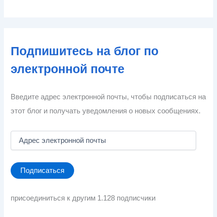
Подпишитесь на блог по
электронной почте
Введите адрес электронной почты, чтобы подписаться на
этот блог и получать уведомления о новых сообщениях.
А
д
р
е
Подписаться
с
э
л
присоединиться к другим 1.128 подписчики
е
к