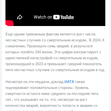
Еще одним тревожным фактом является рост числа
несчастных случаев со смертельным исходом.. В 2024, К
сожалению, Произошло семь аварий, в результате
которых погибло 244 жизни. Эта цифра контрастирует с
единственной катастрофой со смертельным исходом,
произошедшей в 2023 и превышает средний показатель
пяти несчастных случаев со смертельным исходом в год.
Несмотря на эти неудачи, доклад
ИАТА
также
подчеркивает положительные стороны. Уровень
смертности остался ниже среднего за последние пять
лет., что указывает на то, что, несмотря на рост
количества аварий, вероятность попасть в аварию со