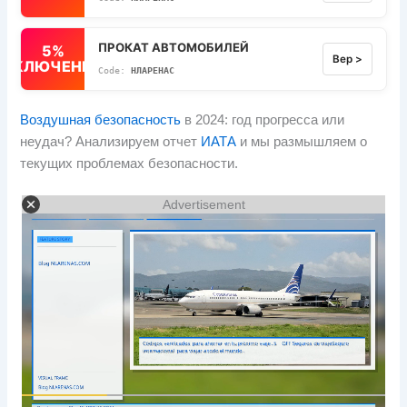
ПРОКАТ АВТОМОБИЛЕЙ
5%
Вер >
ВЫКЛЮЧЕННЫЙ
НЛАРЕНАС
Воздушная безопасность
в 2024: год прогресса или
неудач? Анализируем отчет
ИАТА
и мы размышляем о
текущих проблемах безопасности.
Advertisement