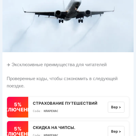
✈️ Эксклюзивные преимущества для читателей
Проверенные коды, чтобы сэкономить в следующей
поездке.
СТРАХОВАНИЕ ПУТЕШЕСТВИЙ
5%
Вер >
ВЫКЛЮЧЕННЫЙ
НЛАРЕНАС
СКИДКА НА ЧИПСЫ.
5%
Вер >
ВЫКЛЮЧЕННЫЙ
НЛАРЕНАС