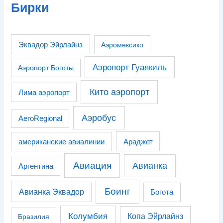
Бирки
Эквадор Эйрлайнз
Аэромексико
Аэропорт Гуаякиль
Аэропорт Боготы
Кито аэропорт
Лима аэропорт
Аэробус
AeroRegional
американские авиалинии
Араджет
Авиация
Авианка
Аргентина
Боинг
Авианка Эквадор
Богота
Колумбия
Копа Эйрлайнз
Бразилия