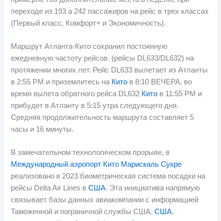
переходе из 193 а 242 пассажиров на рейс в трех классах
(Первый класс, Комфорт+ и Экономичность).
Маршрут Атланта-Кито сохранил постоянную
ежедневную частоту рейсов. (рейсы DL633/DL632) на
протяжении многих лет. Рейс DL633 вылетает из Атланты
в 2:55 PM и приземлитесь на
Кито
в 8:10 ВЕЧЕРА, во
время вылета обратного рейса DL632
Кито
в 11:55 PM и
прибудет в Атланту в 5:15 утра следующего дня.
Средняя продолжительность маршрута составляет 5
часы и 16 минуты.
В замечательном технологическом прорыве, в
Международный аэропорт Кито Марискаль Сукре
реализовано в 2023 биометрическая система посадки на
рейсы Delta Air Lines в
США
. Эта инициатива напрямую
связывает базы данных авиакомпании с информацией
Таможенной и пограничной службы США.
США
,