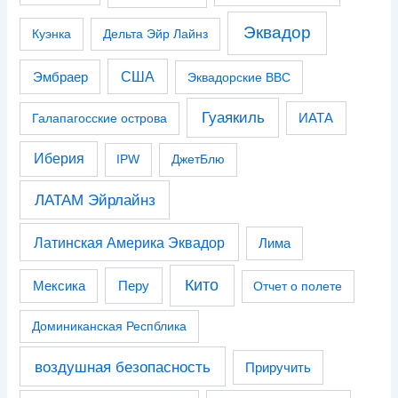
Эквадор
Куэнка
Дельта Эйр Лайнз
США
Эмбраер
Эквадорские ВВС
Гуаякиль
Галапагосские острова
ИАТА
Иберия
IPW
ДжетБлю
ЛАТАМ Эйрлайнз
Латинская Америка Эквадор
Лима
Кито
Перу
Мексика
Отчет о полете
Доминиканская Респблика
воздушная безопасность
Приручить