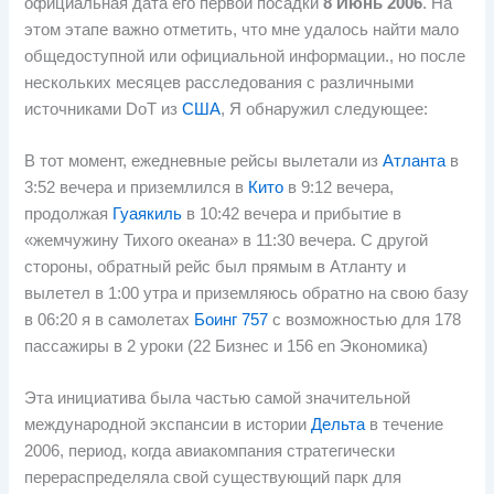
официальная дата его первой посадки
8
Июнь 2006
. На
этом этапе важно отметить, что мне удалось найти мало
общедоступной или официальной информации., но после
нескольких месяцев расследования с различными
источниками DoT из
США
, Я обнаружил следующее:
В тот момент, ежедневные рейсы вылетали из
Атланта
в
3:52 вечера и приземлился в
Кито
в 9:12 вечера,
продолжая
Гуаякиль
в 10:42 вечера и прибытие в
«жемчужину Тихого океана» в 11:30 вечера. С другой
стороны, обратный рейс был прямым в Атланту и
вылетел в 1:00 утра и приземляюсь обратно на свою базу
в 06:20 я в самолетах
Боинг 757
с возможностью для 178
пассажиры в 2 уроки (22 Бизнес и 156 en Экономика)
Эта инициатива была частью самой значительной
международной экспансии в истории
Дельта
в течение
2006, период, когда авиакомпания стратегически
перераспределяла свой существующий парк для