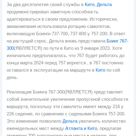
За два десятилетия своей службы в
Кито
,
Дельта
продемонстрировал заметную способность
адаптироваться в своем предложении. Исторически,
авиакомпания использовала ротацию самолетов,
включающую Боинги 737-700, 737-800 у 757-200. В ответ
на растущий спрос, Дельта вновь представила
Боинг 767-
300
(ЯВЛЯЕТСЯ) по пути в Кито из 9 января 2023. Хотя
изначально предполагалось, что 767 будет работать до
конца марта 2024 перед 757 вернется , в 767 постоянно
оставался в эксплуатации на маршруте в
Кито
по сей
день.
Реализация Боинга 767-300(ЯВЛЯЕТСЯ) представляет
собой значительное увеличение пропускной способности
маршрута, поскольку эти самолеты имеют между 216 у
226 сидение, по сравнению с сиденьями Боинга 757-200.
Это изменение позволило
Дельта
увеличить количество
еженедельных мест между
Атланта и Кито
, предлагая
примерно 700 дополнительные места в неделю, при