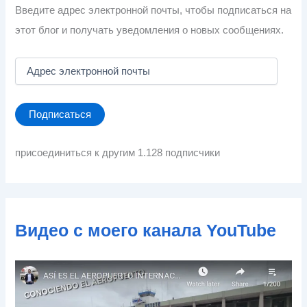
Введите адрес электронной почты, чтобы подписаться на
этот блог и получать уведомления о новых сообщениях.
А
д
р
е
Подписаться
с
э
л
присоединиться к другим 1.128 подписчики
е
к
т
р
о
Видео с моего канала YouTube
н
н
о
й
п
о