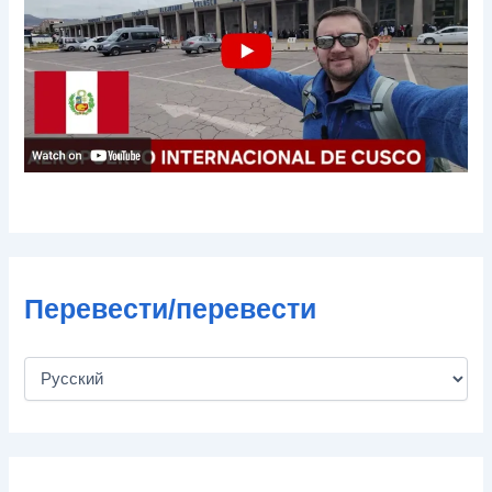
ч
т
ы
Перевести/перевести