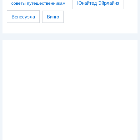
советы путешественникам
Юнайтед Эйрлайнз
Венесуэла
Винго