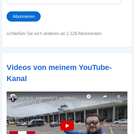
-
M
a
Abonnieren
i
l
-
schließen Sie sich anderen an 1.128 Abonnenten
A
d
d
r
e
Videos von meinem YouTube-
s
s
Kanal
e