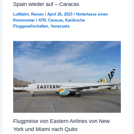
Spain wieder auf – Caracas
Luftfahrt
,
Reisen
/
April 26, 2023
/
Hinterlasse einen
Kommentar
/
ATR
,
Caracas
,
Karibische
Fluggesellschaften
,
Venezuela
Flugpreise von Eastern Airlines von New
York und Miami nach Quito