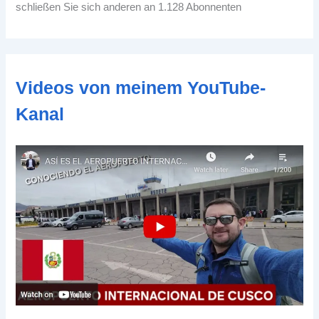
-
schließen Sie sich anderen an 1.128 Abonnenten
A
d
d
r
e
Videos von meinem YouTube-
s
s
Kanal
e