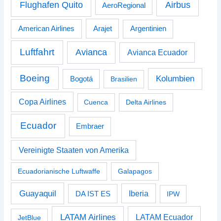
Airbus
Flughafen Quito
AeroRegional
American Airlines
Arajet
Argentinien
Luftfahrt
Avianca
Avianca Ecuador
Boeing
Kolumbien
Bogotá
Brasilien
Copa Airlines
Cuenca
Delta Airlines
Ecuador
Embraer
Vereinigte Staaten von Amerika
Ecuadorianische Luftwaffe
Galapagos
Guayaquil
Iberia
DA IST ES
IPW
LATAM Airlines
LATAM Ecuador
JetBlue