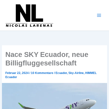
Zum
Inhalt
gehen
Nace SKY Ecuador, neue
Billigfluggesellschaft
Februar 22, 2024
/
10 Kommentare
/
Ecuador
,
Sky-Airline
,
HIMMEL
Ecuador