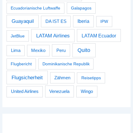
Ecuadorianische Luftwaffe
Galapagos
Guayaquil
Iberia
DA IST ES
IPW
LATAM Airlines
LATAM Ecuador
JetBlue
Quito
Peru
Lima
Mexiko
Flugbericht
Dominikanische Republik
Flugsicherheit
Zähmen
Reisetipps
Venezuela
Wingo
United Airlines