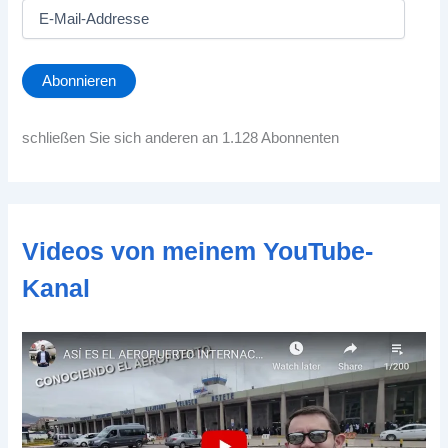
E
-
M
a
Abonnieren
i
l
-
schließen Sie sich anderen an 1.128 Abonnenten
A
d
d
r
e
Videos von meinem YouTube-
s
s
Kanal
e