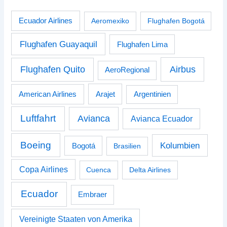
Ecuador Airlines
Aeromexiko
Flughafen Bogotá
Flughafen Guayaquil
Flughafen Lima
Airbus
Flughafen Quito
AeroRegional
American Airlines
Arajet
Argentinien
Luftfahrt
Avianca
Avianca Ecuador
Boeing
Kolumbien
Bogotá
Brasilien
Copa Airlines
Cuenca
Delta Airlines
Ecuador
Embraer
Vereinigte Staaten von Amerika