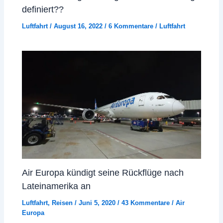
definiert??
Luftfahrt
/
August 16, 2022
/
6 Kommentare
/
Luftfahrt
Air Europa kündigt seine Rückflüge nach
Lateinamerika an
Luftfahrt
,
Reisen
/
Juni 5, 2020
/
43 Kommentare
/
Air
Europa