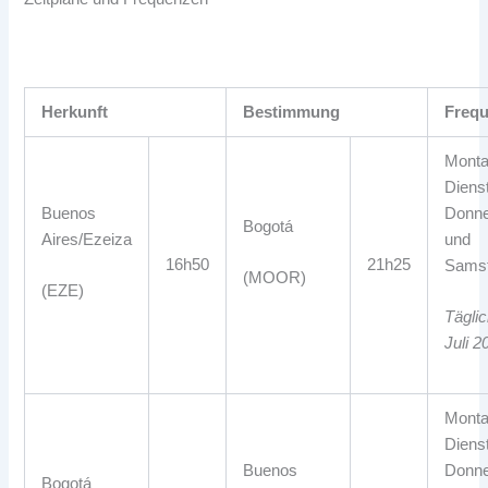
Herkunft
Bestimmung
Freq
Monta
Diens
Buenos
Donne
Bogotá
Aires/Ezeiza
und
16h50
21h25
Samst
(MOOR)
(EZE)
Tägli
Juli 2
Monta
Diens
Buenos
Donne
Bogotá