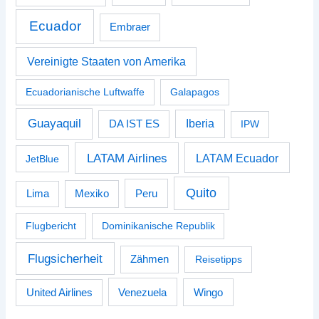
Ecuador
Embraer
Vereinigte Staaten von Amerika
Ecuadorianische Luftwaffe
Galapagos
Guayaquil
Iberia
DA IST ES
IPW
LATAM Airlines
LATAM Ecuador
JetBlue
Quito
Peru
Lima
Mexiko
Flugbericht
Dominikanische Republik
Flugsicherheit
Zähmen
Reisetipps
Venezuela
Wingo
United Airlines