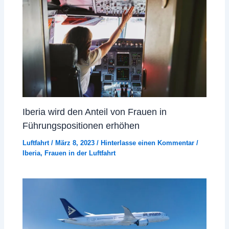
Iberia wird den Anteil von Frauen in
Führungspositionen erhöhen
Luftfahrt
/
März 8, 2023
/
Hinterlasse einen Kommentar
/
Iberia
,
Frauen in der Luftfahrt