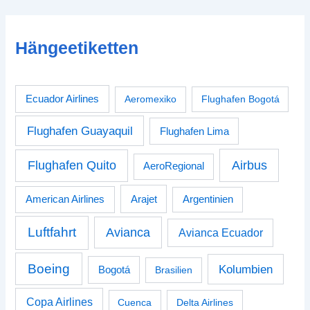
Hängeetiketten
Ecuador Airlines
Aeromexiko
Flughafen Bogotá
Flughafen Guayaquil
Flughafen Lima
Airbus
Flughafen Quito
AeroRegional
American Airlines
Arajet
Argentinien
Luftfahrt
Avianca
Avianca Ecuador
Boeing
Kolumbien
Bogotá
Brasilien
Copa Airlines
Cuenca
Delta Airlines