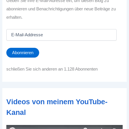
Geben Sie Ihre E-Mail-Adresse ein, um diesen Blog zu
abonnieren und Benachrichtigungen über neue Beiträge zu
erhalten.
E
-
M
a
Abonnieren
i
l
-
schließen Sie sich anderen an 1.128 Abonnenten
A
d
d
r
e
Videos von meinem YouTube-
s
s
Kanal
e