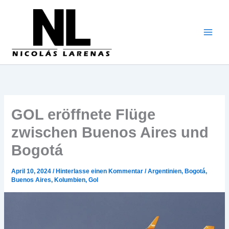
Zum
Inhalt
gehen
GOL eröffnete Flüge
zwischen Buenos Aires und
Bogotá
April 10, 2024
/
Hinterlasse einen Kommentar
/
Argentinien
,
Bogotá
,
Buenos Aires
,
Kolumbien
,
Gol