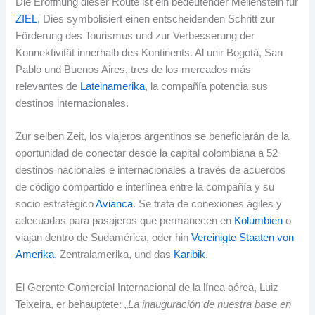
Die Eröffnung dieser Route ist ein bedeutender Meilenstein für
ZIEL
, Dies symbolisiert einen entscheidenden Schritt zur
Förderung des Tourismus und zur Verbesserung der
Konnektivität innerhalb des Kontinents.
Al unir Bogotá
, San
Pablo und Buenos Aires,
tres de los mercados más
relevantes de
Lateinamerika
,
la compañía potencia sus
destinos internacionales
.
Zur selben Zeit,
los viajeros argentinos se beneficiarán de la
oportunidad de conectar desde la capital colombiana a
52
destinos nacionales e internacionales a través de acuerdos
de código compartido e interlínea entre la compañía y su
socio estratégico
Avianca
.
Se trata de conexiones ágiles y
adecuadas para pasajeros que permanecen en
Kolumbien
o
viajan dentro de Sudamérica
, oder hin
Vereinigte Staaten von
Amerika
, Zentralamerika, und das
Karibik
.
El Gerente Comercial Internacional de la línea aérea
, Luiz
Teixeira, er behauptete: „
La inauguración de nuestra base en