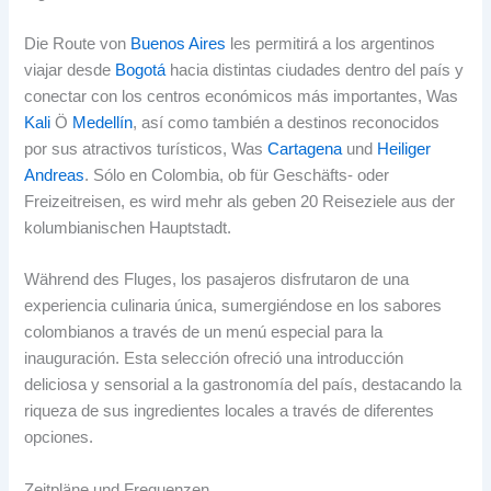
Die Route von
Buenos Aires
les permitirá a los argentinos
viajar desde
Bogotá
hacia distintas ciudades dentro del país y
conectar con los centros económicos más importantes
, Was
Kali
Ö
Medellín
,
así como también a destinos reconocidos
por sus atractivos turísticos
, Was
Cartagena
und
Heiliger
Andreas
.
Sólo en Colombia
, ob für Geschäfts- oder
Freizeitreisen, es wird mehr als geben 20 Reiseziele aus der
kolumbianischen Hauptstadt.
Während des Fluges,
los pasajeros disfrutaron de una
experiencia culinaria única
,
sumergiéndose en los sabores
colombianos a través de un menú especial para la
inauguración
.
Esta selección ofreció una introducción
deliciosa y sensorial a la gastronomía del país
,
destacando la
riqueza de sus ingredientes locales a través de diferentes
opciones
.
Zeitpläne und Frequenzen