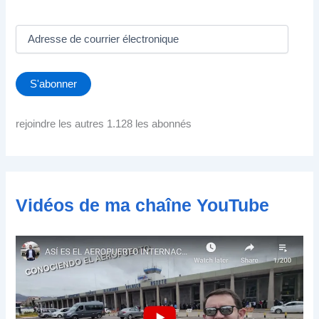
A
d
r
e
S'abonner
s
s
e
rejoindre les autres 1.128 les abonnés
d
e
c
o
u
Vidéos de ma chaîne YouTube
r
r
i
e
r
é
l
e
c