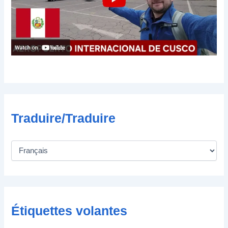
t
r
o
n
i
q
u
e
Traduire/Traduire
Étiquettes volantes