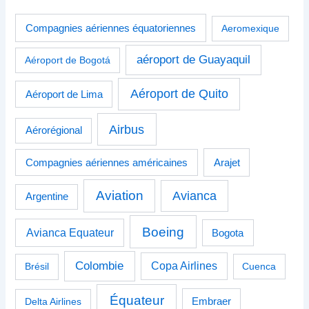
Compagnies aériennes équatoriennes
Aeromexique
aéroport de Guayaquil
Aéroport de Bogotá
Aéroport de Quito
Aéroport de Lima
Airbus
Aérorégional
Compagnies aériennes américaines
Arajet
Aviation
Avianca
Argentine
Boeing
Avianca Equateur
Bogota
Colombie
Copa Airlines
Brésil
Cuenca
Équateur
Delta Airlines
Embraer