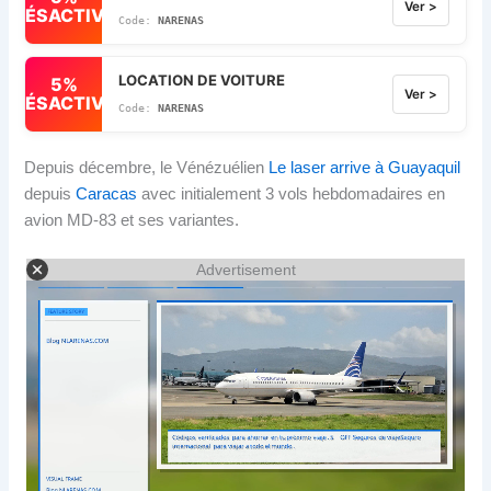
Ver >
DÉSACTIVÉ
NARENAS
LOCATION DE VOITURE
5%
Ver >
DÉSACTIVÉ
NARENAS
Depuis décembre, le Vénézuélien
Le laser arrive à Guayaquil
depuis
Caracas
avec initialement 3 vols hebdomadaires en
avion MD-83 et ses variantes.
Advertisement