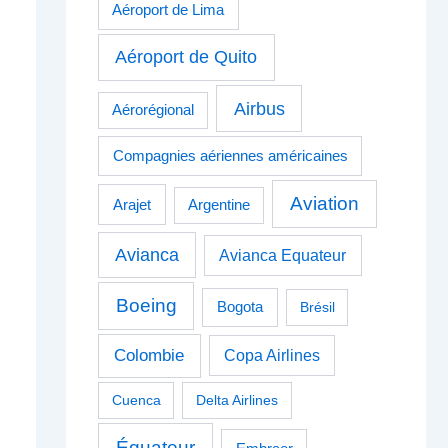
Aéroport de Lima
Aéroport de Quito
Airbus
Aérorégional
Compagnies aériennes américaines
Aviation
Arajet
Argentine
Avianca
Avianca Equateur
Boeing
Bogota
Brésil
Colombie
Copa Airlines
Cuenca
Delta Airlines
Équateur