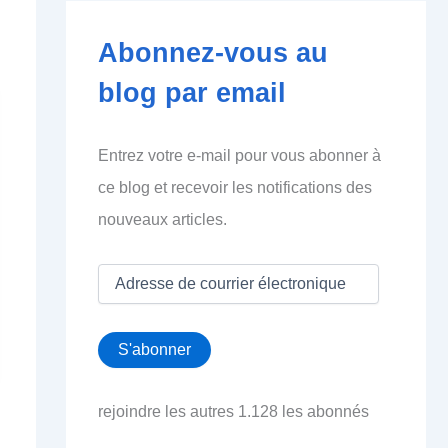
Abonnez-vous au
blog par email
Entrez votre e-mail pour vous abonner à
ce blog et recevoir les notifications des
nouveaux articles.
A
d
r
e
S'abonner
s
s
e
rejoindre les autres 1.128 les abonnés
d
e