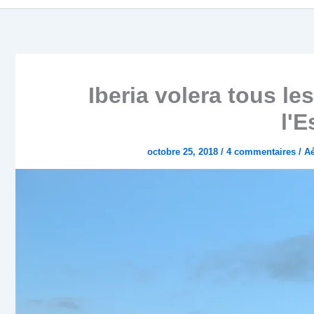
Iberia volera tous les
l'
octobre 25, 2018
/
4 commentaires
/
Aé