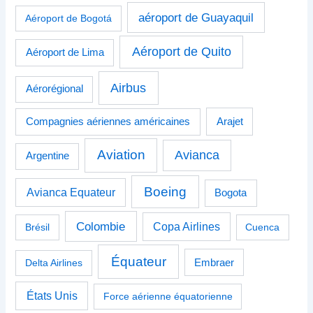
aéroport de Guayaquil
Aéroport de Bogotá
Aéroport de Quito
Aéroport de Lima
Airbus
Aérorégional
Compagnies aériennes américaines
Arajet
Aviation
Avianca
Argentine
Boeing
Avianca Equateur
Bogota
Colombie
Copa Airlines
Brésil
Cuenca
Équateur
Delta Airlines
Embraer
États Unis
Force aérienne équatorienne