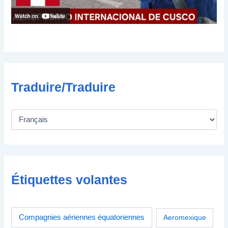
n
i
q
u
e
Traduire/Traduire
Étiquettes volantes
Compagnies aériennes équatoriennes
Aeromexique