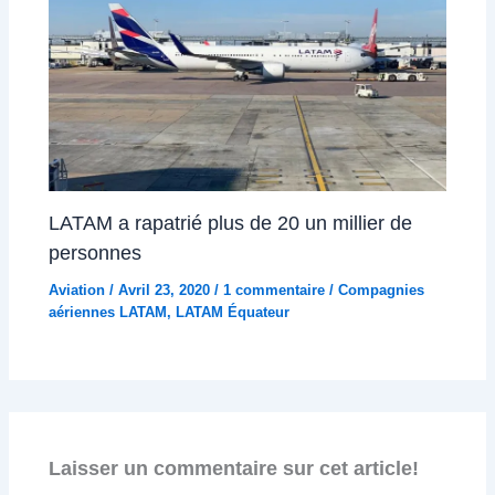
LATAM a rapatrié plus de 20 un millier de
personnes
Aviation
/
Avril 23, 2020
/
1 commentaire
/
Compagnies
aériennes LATAM
,
LATAM Équateur
Laisser un commentaire sur cet article!