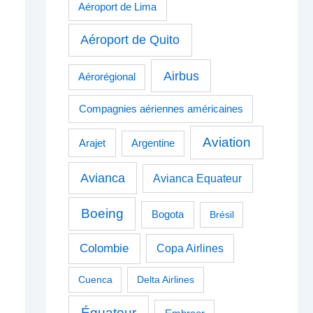
Aéroport de Lima
Aéroport de Quito
Airbus
Aérorégional
Compagnies aériennes américaines
Aviation
Arajet
Argentine
Avianca
Avianca Equateur
Boeing
Bogota
Brésil
Colombie
Copa Airlines
Cuenca
Delta Airlines
Équateur