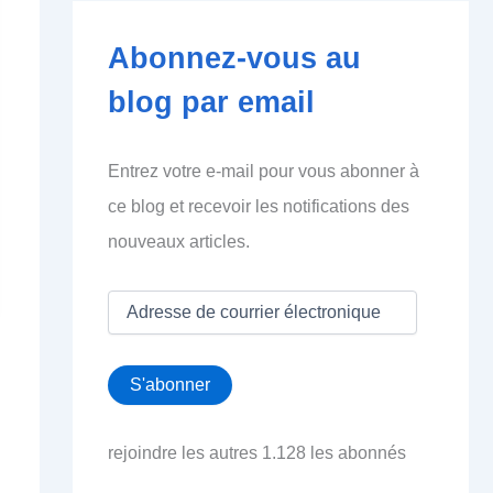
Abonnez-vous au
blog par email
Entrez votre e-mail pour vous abonner à
ce blog et recevoir les notifications des
nouveaux articles.
A
d
r
e
S'abonner
s
s
e
rejoindre les autres 1.128 les abonnés
d
e