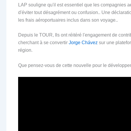
LAP souligne qu'il est essentiel que les compagnies aér
d'éviter tout désagrément ou confusion.. Une déclarat
les frais aéroportuaires inclus dans son voyage..
Depuis le TOUR, Ils ont réitéré l'engagement de contr
cherchant à se convertir
Jorge Chávez
sur une platefo
région.
Que pensez-vous de cette nouvelle pour le développ