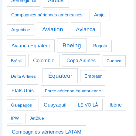
Airbus
Aérorégional
Compagnies aériennes américaines
Arajet
Aviation
Avianca
Argentine
Boeing
Avianca Equateur
Bogota
Colombie
Copa Airlines
Brésil
Cuenca
Équateur
Delta Airlines
Embraer
États Unis
Force aérienne équatorienne
Guayaquil
Ibérie
Galapagos
LE VOILÀ
IPW
JetBlue
Compagnies aériennes LATAM