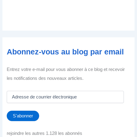
Abonnez-vous au blog par email
Entrez votre e-mail pour vous abonner à ce blog et recevoir
les notifications des nouveaux articles.
A
d
r
e
S'abonner
s
s
e
rejoindre les autres 1.128 les abonnés
d