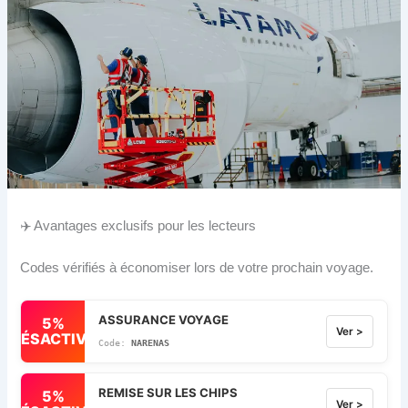
✈️ Avantages exclusifs pour les lecteurs
Codes vérifiés à économiser lors de votre prochain voyage.
ASSURANCE VOYAGE
5%
Ver >
DÉSACTIVÉ
NARENAS
REMISE SUR LES CHIPS
5%
Ver >