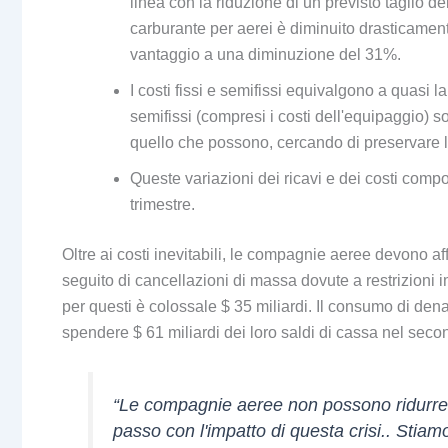
linea con la riduzione di un previsto taglio d
carburante per aerei è diminuito drasticament
vantaggio a una diminuzione del 31%.
I costi fissi e semifissi equivalgono a quasi 
semifissi (compresi i costi dell'equipaggio) 
quello che possono, cercando di preservare la l
Queste variazioni dei ricavi e dei costi comp
trimestre.
Oltre ai costi inevitabili, le compagnie aeree devono affr
seguito di cancellazioni di massa dovute a restrizioni 
per questi è colossale $ 35 miliardi. Il consumo di d
spendere $ 61 miliardi dei loro saldi di cassa nel seco
“Le compagnie aeree non possono ridurre 
passo con l'impatto di questa crisi.. Stia