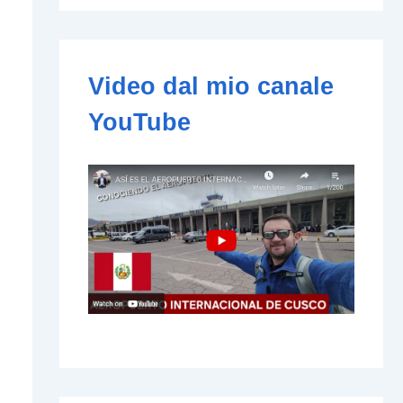
e
-
m
a
i
Video dal mio canale
l
YouTube