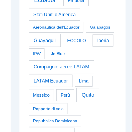
Ecuador
Embraer
Stati Uniti d'America
Aeronautica dell'Ecuador
Galapagos
Guayaquil
Iberia
ECCOLO
IPW
JetBlue
Compagnie aeree LATAM
LATAM Ecuador
Lima
Quito
Perù
Messico
Rapporto di volo
Repubblica Dominicana