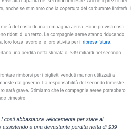
el 65% alla capacità del secondo trimestre. Anche il prezzo del
e, anche se stimiamo che la copertura del carburante limiterà il
la metà del costo di una compagnia aerea. Sono previsti costi
sono ridotti di un terzo. Le compagnie aeree stanno riducendo
oro forza lavoro e le loro attività per il
ripresa futura
.
ortano una perdita netta stimata di $39 miliardi nel secondo
ontare rimborsi per i biglietti venduti ma non utilizzati a
imposte dal governo. La responsabilità del secondo trimestre
enaro sarà grave. Stimiamo che le compagnie aeree potrebbero
ndo trimestre.
i costi abbastanza velocemente per stare al
mo assistendo a una devastante perdita netta di $39