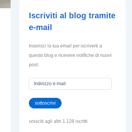
Iscriviti al blog tramite
e-mail
Inserisci la tua email per iscriverti a
questo blog e ricevere notifiche di nuovi
post.
I
n
d
i
sottoscrivi
r
i
z
unisciti agli altri 1.128 iscritti
z
o