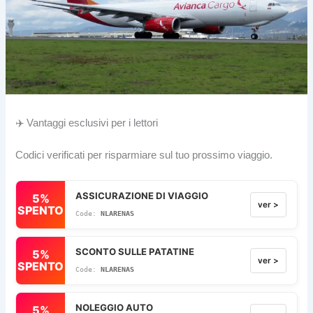
✈️ Vantaggi esclusivi per i lettori
Codici verificati per risparmiare sul tuo prossimo viaggio.
ASSICURAZIONE DI VIAGGIO
5%
ver >
SPENTO
NLARENAS
SCONTO SULLE PATATINE
5%
ver >
SPENTO
NLARENAS
NOLEGGIO AUTO
5%