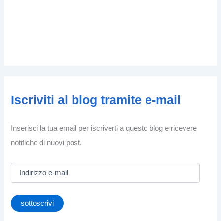
Iscriviti al blog tramite e-mail
Inserisci la tua email per iscriverti a questo blog e ricevere
notifiche di nuovi post.
I
n
d
i
sottoscrivi
r
i