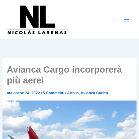
Vai
al
contenuto
Avianca Cargo incorporerà
più aerei
maionese 24, 2022
/
5 Commenti
/
Airbus
,
Avianca Carico