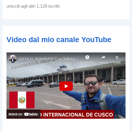
z
unisciti agli altri 1.128 iscritti
z
o
e
-
m
Video dal mio canale YouTube
a
i
l