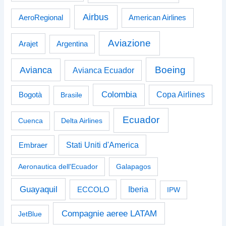
Airbus
American Airlines
AeroRegional
Aviazione
Arajet
Argentina
Boeing
Avianca
Avianca Ecuador
Colombia
Bogotà
Copa Airlines
Brasile
Ecuador
Cuenca
Delta Airlines
Stati Uniti d'America
Embraer
Aeronautica dell'Ecuador
Galapagos
Guayaquil
Iberia
ECCOLO
IPW
Compagnie aeree LATAM
JetBlue