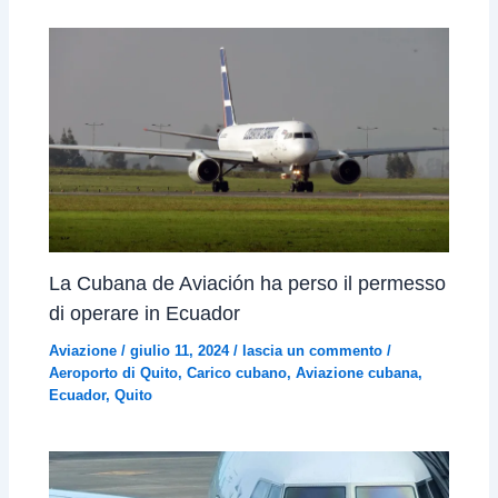
La Cubana de Aviación ha perso il permesso
di operare in Ecuador
Aviazione
/
giulio 11, 2024
/
lascia un commento
/
Aeroporto di Quito
,
Carico cubano
,
Aviazione cubana
,
Ecuador
,
Quito