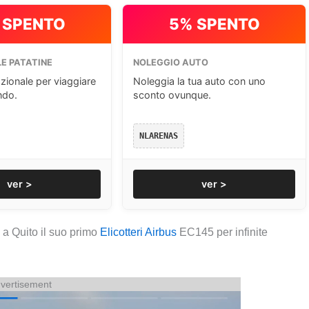
 SPENTO
5% SPENTO
E PATATINE
NOLEGGIO AUTO
zionale per viaggiare
Noleggia la tua auto con uno
ndo.
sconto ovunque.
NLARENAS
ver >
ver >
 a Quito il suo primo
Elicotteri Airbus
EC145 per infinite
vertisement