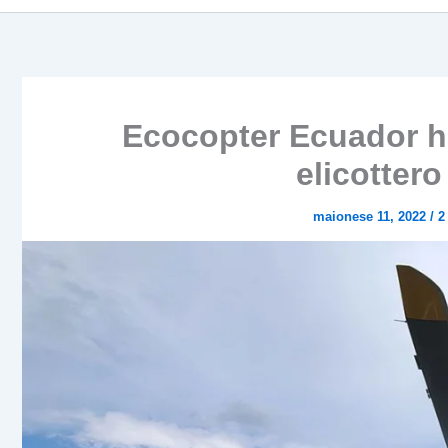
Ecocopter Ecuador ha
elicotter
maionese 11, 2022
/
2