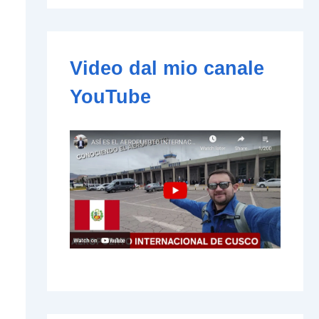
e
-
m
a
i
Video dal mio canale
l
YouTube