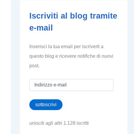
Iscriviti al blog tramite
e-mail
Inserisci la tua email per iscriverti a
questo blog e ricevere notifiche di nuovi
post.
I
n
d
i
sottoscrivi
r
i
z
unisciti agli altri 1.128 iscritti
z
o