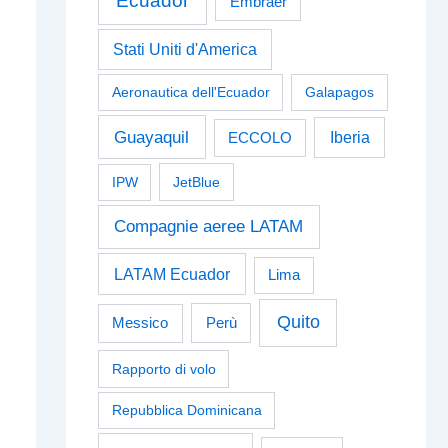
Ecuador
Embraer
Stati Uniti d'America
Aeronautica dell'Ecuador
Galapagos
Guayaquil
Iberia
ECCOLO
IPW
JetBlue
Compagnie aeree LATAM
LATAM Ecuador
Lima
Quito
Perù
Messico
Rapporto di volo
Repubblica Dominicana