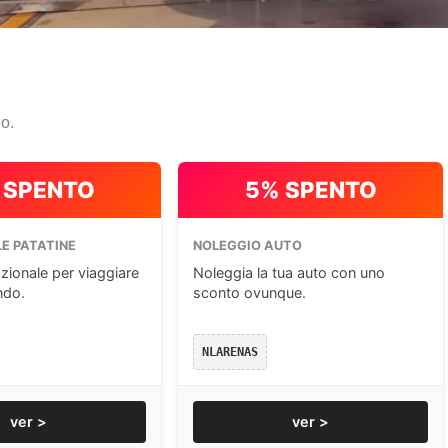
io.
 SPENTO
5% SPENTO
E PATATINE
NOLEGGIO AUTO
zionale per viaggiare
Noleggia la tua auto con uno
ndo.
sconto ovunque.
NLARENAS
ver >
ver >