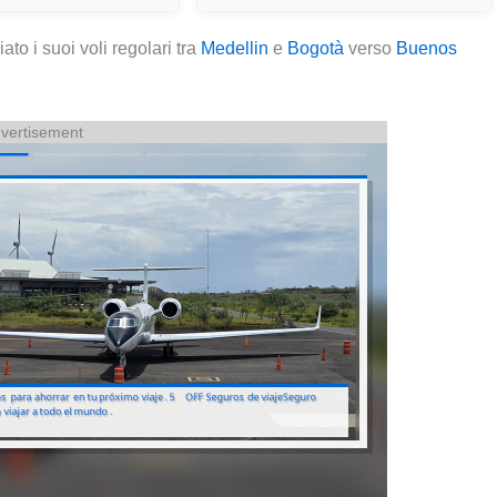
ziato i suoi voli regolari tra
Medellin
e
Bogotà
verso
Buenos
vertisement