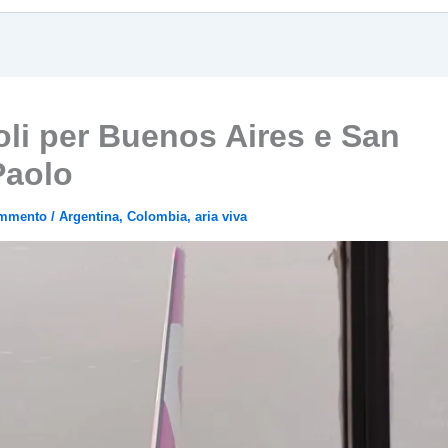
oli per Buenos Aires e San
Paolo
ommento
/
Argentina
,
Colombia
,
aria viva