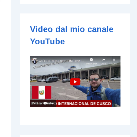
e
-
m
a
i
Video dal mio canale
l
YouTube