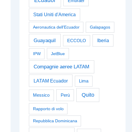
Ecuador
Embraer
Stati Uniti d'America
Aeronautica dell'Ecuador
Galapagos
Guayaquil
Iberia
ECCOLO
IPW
JetBlue
Compagnie aeree LATAM
LATAM Ecuador
Lima
Quito
Perù
Messico
Rapporto di volo
Repubblica Dominicana