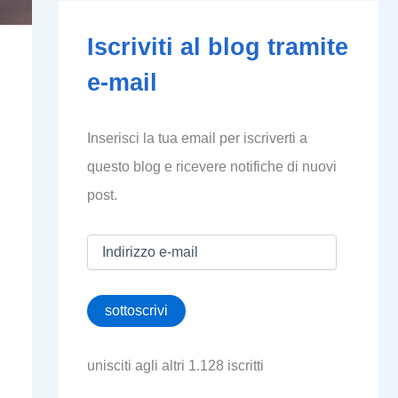
Iscriviti al blog tramite
e-mail
Inserisci la tua email per iscriverti a
questo blog e ricevere notifiche di nuovi
post.
I
n
d
i
sottoscrivi
r
i
z
unisciti agli altri 1.128 iscritti
z
o