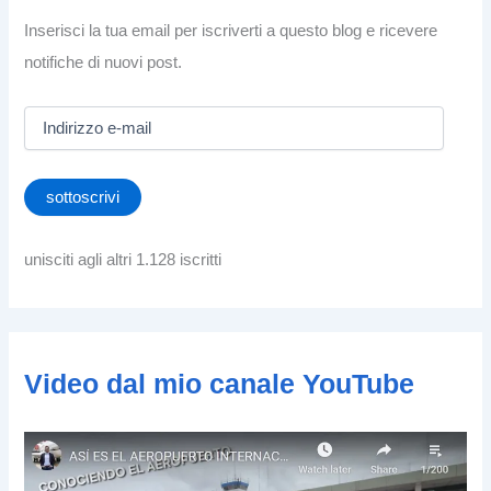
Inserisci la tua email per iscriverti a questo blog e ricevere
notifiche di nuovi post.
I
n
d
i
sottoscrivi
r
i
z
unisciti agli altri 1.128 iscritti
z
o
e
-
m
Video dal mio canale YouTube
a
i
l