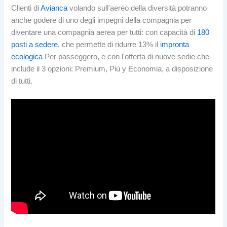
Clienti di
Avianca
volando sull'aereo della diversità potranno
anche godere di uno degli impegni della compagnia per
diventare una compagnia aerea per tutti: con capacità di
180
posti a sedere
, che permette di ridurre 13% il
impronta
ecologica
Per passeggero, e con l'offerta di nuove sedie che
include il 3 opzioni: Premium, Più y Economia, a disposizione
di tutti.