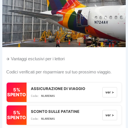
✈️ Vantaggi esclusivi per i lettori
Codici verificati per risparmiare sul tuo prossimo viaggio.
ASSICURAZIONE DI VIAGGIO
5%
ver >
SPENTO
NLARENAS
SCONTO SULLE PATATINE
5%
ver >
SPENTO
NLARENAS