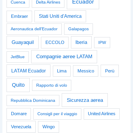
Ecuador
Cuenca
Delta Airlines
Stati Uniti d'America
Embraer
Aeronautica dell'Ecuador
Galapagos
Guayaquil
Iberia
ECCOLO
IPW
Compagnie aeree LATAM
JetBlue
LATAM Ecuador
Perù
Lima
Messico
Quito
Rapporto di volo
Sicurezza aerea
Repubblica Dominicana
Domare
Consigli per il viaggio
United Airlines
Venezuela
Wingo