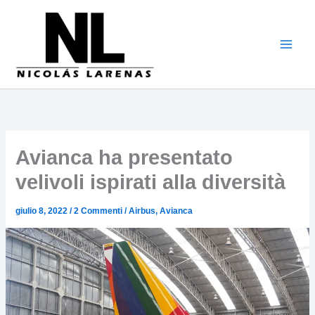
Vai
al
contenuto
Avianca ha presentato
velivoli ispirati alla diversità
giulio 8, 2022
/
2 Commenti
/
Airbus
,
Avianca