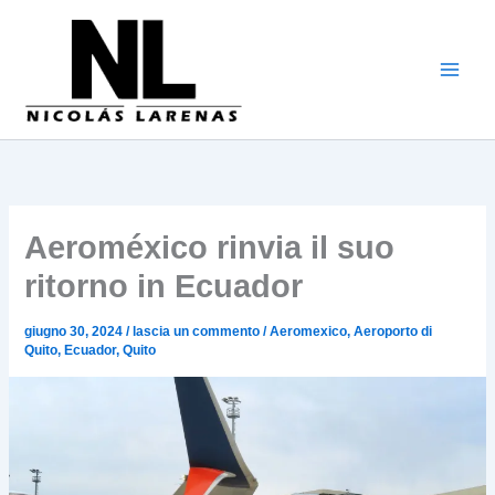
Vai
al
contenuto
Aeroméxico rinvia il suo
ritorno in Ecuador
giugno 30, 2024
/
lascia un commento
/
Aeromexico
,
Aeroporto di
Quito
,
Ecuador
,
Quito