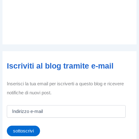
Iscriviti al blog tramite e-mail
Inserisci la tua email per iscriverti a questo blog e ricevere
notifiche di nuovi post.
I
n
d
i
sottoscrivi
r