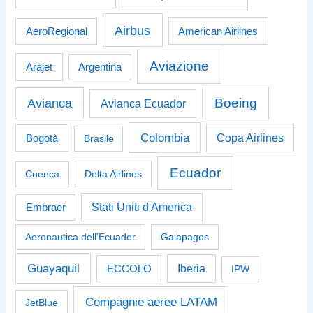
Airbus
American Airlines
AeroRegional
Aviazione
Arajet
Argentina
Boeing
Avianca
Avianca Ecuador
Colombia
Bogotà
Copa Airlines
Brasile
Ecuador
Cuenca
Delta Airlines
Stati Uniti d'America
Embraer
Aeronautica dell'Ecuador
Galapagos
Guayaquil
Iberia
ECCOLO
IPW
Compagnie aeree LATAM
JetBlue