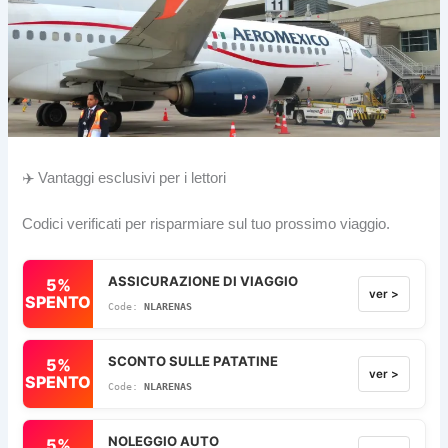
✈️ Vantaggi esclusivi per i lettori
Codici verificati per risparmiare sul tuo prossimo viaggio.
ASSICURAZIONE DI VIAGGIO
5%
ver >
SPENTO
NLARENAS
SCONTO SULLE PATATINE
5%
ver >
SPENTO
NLARENAS
NOLEGGIO AUTO
5%