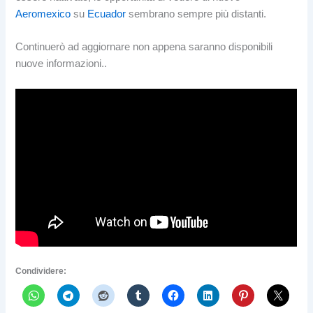
Aeromexico
su
Ecuador
sembrano sempre più distanti.
Continuerò ad aggiornare non appena saranno disponibili
nuove informazioni..
Condividere: