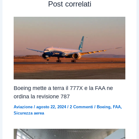
Post correlati
Boeing mette a terra il 777X e la FAA ne
ordina la revisione 787
Aviazione
/
agosto 22, 2024
/
2 Commenti
/
Boeing
,
FAA
,
Sicurezza aerea