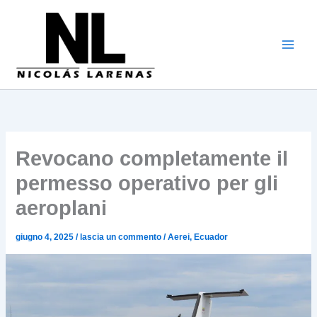
Vai
al
contenuto
Revocano completamente il
permesso operativo per gli
aeroplani
giugno 4, 2025
/
lascia un commento
/
Aerei
,
Ecuador