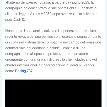
all’interno del paese. Tuttavia, a partire da giugno 2023, la
compagnia ha concentrato le sue operazioni su una flotta di
elicotteri leggeri Airbus AS350 dopo aver restituito l'ultimo dei
suoi Dash 8.
Nonostante i suoi anni di attività e l'esperienza accumulata, La
recente revoca del suo permesso di esercizio segna un punto
di svolta nella storia della compagnia nel campo dell'aviazione
commerciale ecuadoriana e chiude il capitolo di una
compagnia che all'epoca si proiettava come un attore
dirompente con grandi piani di crescita che includevano voli
charter internazionali e l'incorporazione di aerei più grandi
come
Boeing 737
.