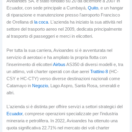
Avioandes SA. è stato fondato su 20 da dicembre a 2007 in
Ecuador, con sede principale a Cumbayá,
Quito
, e un hangar
di riparazione e manutenzione presso l'aeroporto Francisco
de Orellana di
la coca
. L'azienda ha iniziato la sua attività nel
settore del trasporto aereo nel 2009, dedicata principalmente
al trasporto di passeggeri e merci in elicotteri.
Per tutta la sua carriera, Avioandes si è avventurata nel
servizio di aerotaxi e ha ampliato la propria flotta con
l'inserimento di elicotteri
Airbus
AS350 di diversi modelli e, tra
un attimo, voli charter operati con due aerei
Trattino 8
(HC-
CSY e HC-CTY) verso diverse destinazioni nazionali come
Catamayo in
Negozio
, Lago Aspro, Santa Rosa, smeraldi e
altri.
L'azienda si è distinta per offrire servizi a settori strategici del
Ecuador
, comprese operazioni specializzate per l’industria
mineraria e petrolifera. In 2022, Avioandes ha ottenuto una
quota significativa 22.71% nel mercato dei voli charter