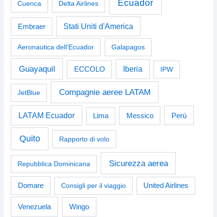
Ecuador
Cuenca
Delta Airlines
Stati Uniti d'America
Embraer
Aeronautica dell'Ecuador
Galapagos
Guayaquil
Iberia
ECCOLO
IPW
Compagnie aeree LATAM
JetBlue
LATAM Ecuador
Perù
Lima
Messico
Quito
Rapporto di volo
Sicurezza aerea
Repubblica Dominicana
Domare
Consigli per il viaggio
United Airlines
Venezuela
Wingo