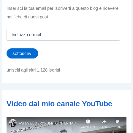
Inserisci la tua email per iscriverti a questo blog e ricevere
notifiche di nuovi post.
I
n
d
i
sottoscrivi
r
i
z
unisciti agli altri 1.128 iscritti
z
o
e
-
m
Video dal mio canale YouTube
a
i
l