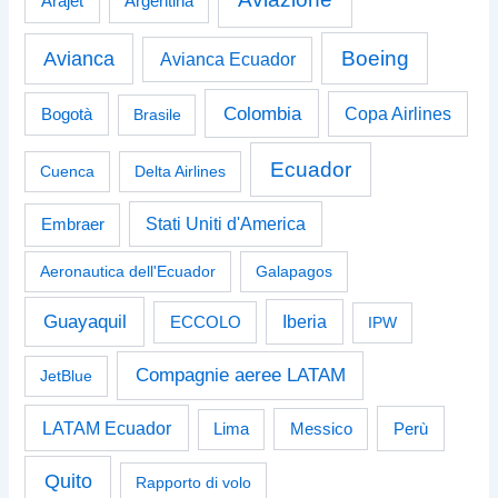
Arajet
Argentina
Boeing
Avianca
Avianca Ecuador
Colombia
Bogotà
Copa Airlines
Brasile
Ecuador
Cuenca
Delta Airlines
Stati Uniti d'America
Embraer
Aeronautica dell'Ecuador
Galapagos
Guayaquil
Iberia
ECCOLO
IPW
Compagnie aeree LATAM
JetBlue
LATAM Ecuador
Perù
Lima
Messico
Quito
Rapporto di volo