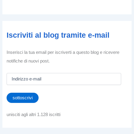
Iscriviti al blog tramite e-mail
Inserisci la tua email per iscriverti a questo blog e ricevere
notifiche di nuovi post.
I
n
d
i
sottoscrivi
r
i
z
unisciti agli altri 1.128 iscritti
z
o
e