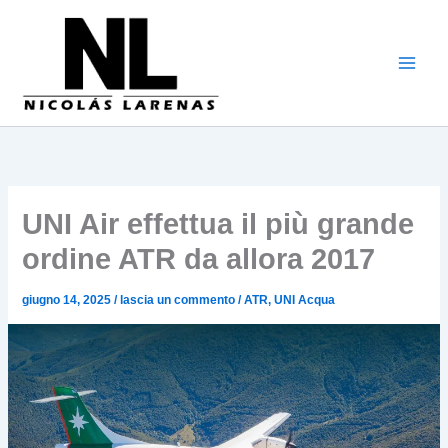
Vai
al
contenuto
UNI Air effettua il più grande
ordine ATR da allora 2017
giugno 14, 2025
/
lascia un commento
/
ATR
,
UNI Acqua