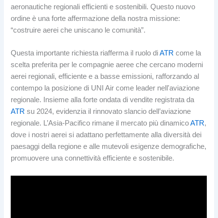
aeronautiche regionali efficienti e sostenibili. Questo nuovo
ordine è una forte affermazione della nostra missione:
“costruire aerei che uniscano le comunità”.
Questa importante richiesta riafferma il ruolo di
ATR
come la
scelta preferita per le compagnie aeree che cercano moderni
aerei regionali, efficiente e a basse emissioni, rafforzando al
contempo la posizione di UNI Air come leader nell'aviazione
regionale. Insieme alla forte ondata di vendite registrata da
ATR
su 2024, evidenzia il rinnovato slancio dell’aviazione
regionale. L’Asia-Pacifico rimane il mercato più dinamico
ATR
,
dove i nostri aerei si adattano perfettamente alla diversità dei
paesaggi della regione e alle mutevoli esigenze demografiche,
promuovere una connettività efficiente e sostenibile.