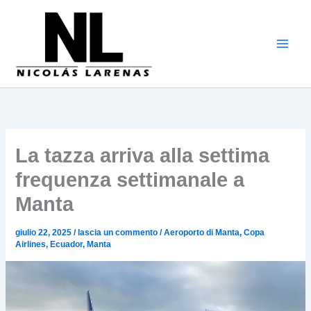
Vai
al
contenuto
La tazza arriva alla settima
frequenza settimanale a
Manta
giulio 22, 2025
/
lascia un commento
/
Aeroporto di Manta
,
Copa
Airlines
,
Ecuador
,
Manta