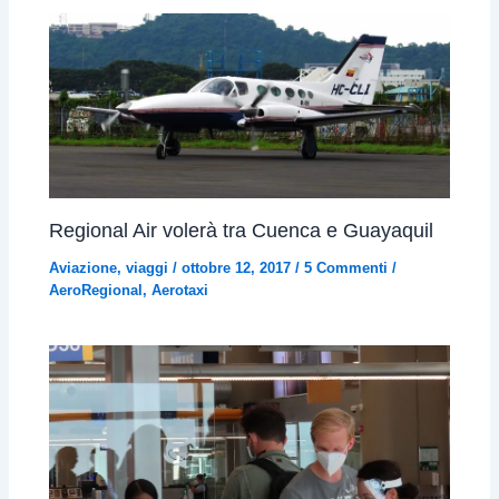
Regional Air volerà tra Cuenca e Guayaquil
Aviazione
,
viaggi
/
ottobre 12, 2017
/
5 Commenti
/
AeroRegional
,
Aerotaxi