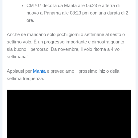
CM707 decolla da Manta alle 06:23 e atterra di
nuovo a Panama alle 08:23 pm con una durata di 2
ore.
Anche se mancano solo pochi giorni o settimane al sesto o
settimo volo, È un progresso importante e dimostra quanto
sia buono il percorso. Da novembre, il volo ritorna a 4 voli
settimanali.
Applausi per
Manta
e prevediamo il prossimo inizio della
settima frequenza.