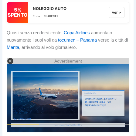
NOLEGGIO AUTO
5%
ver >
SPENTO
NLARENAS
Quasi senza rendersi conto,
Copa Airlines
aumentato
nuovamente i suoi voli da
tocumen – Panama
verso la città di
Manta
, arrivando al volo giornaliero.
Advertisement