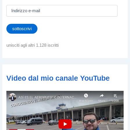
I
n
d
i
sottoscrivi
r
i
z
unisciti agli altri 1.128 iscritti
z
o
e
-
m
Video dal mio canale YouTube
a
i
l