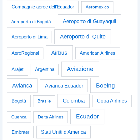
Compagnie aeree dell'Ecuador
Aeromexico
Aeroporto di Guayaquil
Aeroporto di Bogotà
Aeroporto di Quito
Aeroporto di Lima
Airbus
American Airlines
AeroRegional
Aviazione
Arajet
Argentina
Boeing
Avianca
Avianca Ecuador
Colombia
Bogotà
Copa Airlines
Brasile
Ecuador
Cuenca
Delta Airlines
Stati Uniti d'America
Embraer