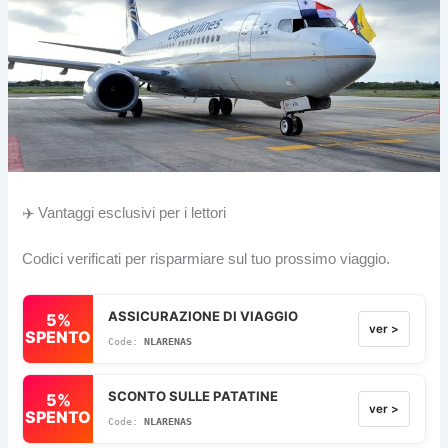
✈️ Vantaggi esclusivi per i lettori
Codici verificati per risparmiare sul tuo prossimo viaggio.
ASSICURAZIONE DI VIAGGIO
5%
ver >
SPENTO
NLARENAS
SCONTO SULLE PATATINE
5%
ver >
SPENTO
NLARENAS