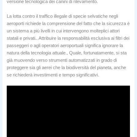
versione tecnologica dei canini di rilevamento.
La lotta contro il traffico illegale di specie selvatiche negli
aeroporti richiede la comprensione del fatto che la sicurezza è
un sistema a più livelli in cui intervengono molteplici attori
statali e privati.. Attribuire la responsabilità esclusiva ai filtri dei
passeggeri o agli operatori aeroportuali significa ignorare la
natura della tecnologia attuale., Quale, fortunatamente, si sta
già muovendo verso strumenti automatizzati in grado di
proteggere sia gli aerei che la biodiversità del pianeta, anche
se richiederà investimenti e tempo significativi.