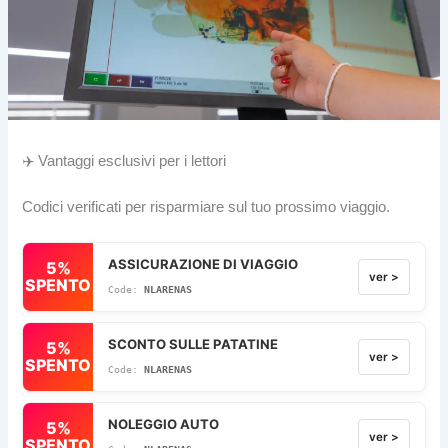
✈️ Vantaggi esclusivi per i lettori
Codici verificati per risparmiare sul tuo prossimo viaggio.
ASSICURAZIONE DI VIAGGIO
5%
ver >
SPENTO
NLARENAS
SCONTO SULLE PATATINE
5%
ver >
SPENTO
NLARENAS
NOLEGGIO AUTO
5%
ver >
SPENTO