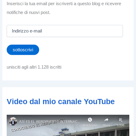
Inserisci la tua email per iscriverti a questo blog e ricevere
notifiche di nuovi post.
I
n
d
i
sottoscrivi
r
i
z
unisciti agli altri 1.128 iscritti
z
o
e
-
m
Video dal mio canale YouTube
a
i
l