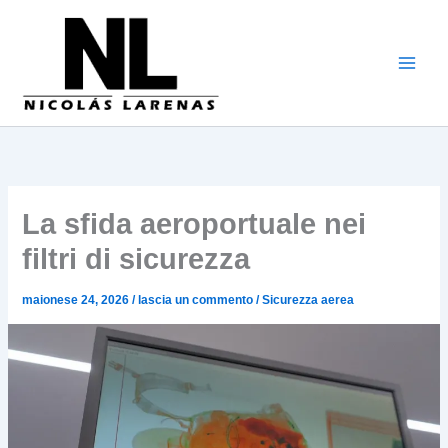
Vai
al
contenuto
La sfida aeroportuale nei
filtri di sicurezza
maionese 24, 2026
/
lascia un commento
/
Sicurezza aerea