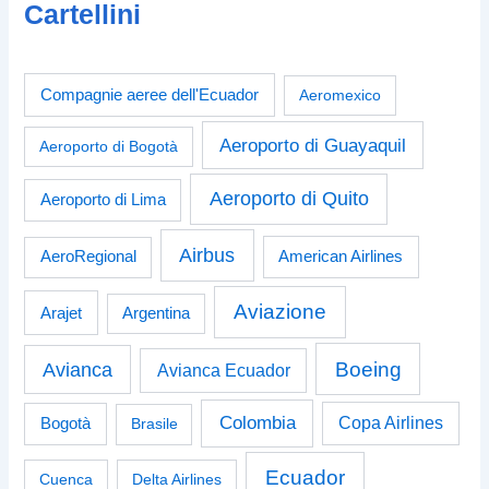
Cartellini
Compagnie aeree dell'Ecuador
Aeromexico
Aeroporto di Guayaquil
Aeroporto di Bogotà
Aeroporto di Quito
Aeroporto di Lima
Airbus
American Airlines
AeroRegional
Aviazione
Arajet
Argentina
Boeing
Avianca
Avianca Ecuador
Colombia
Bogotà
Copa Airlines
Brasile
Ecuador
Cuenca
Delta Airlines