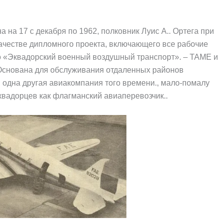
 на 17 с декабря по 1962, полковник Луис А.. Ортега при
ачестве дипломного проекта, включающего все рабочие
о «Эквадорский военный воздушный транспорт». – TAME и
 Основана для обслуживания отдаленных районов
и одна другая авиакомпания того времени., мало-помалу
квадорцев как флагманский авиаперевозчик..