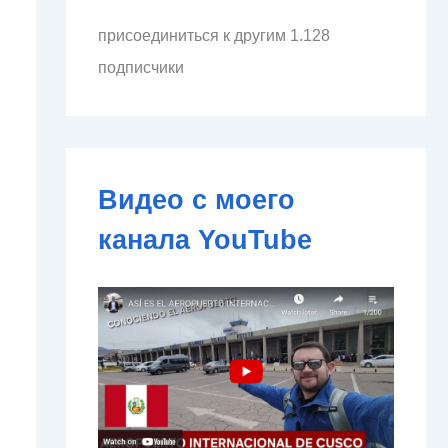
л
присоединиться к другим 1.128
е
к
подписчики
т
р
о
н
н
о
Видео с моего
й
п
канала YouTube
о
ч
т
ы