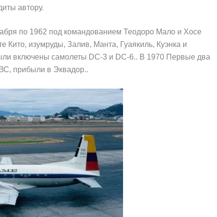
диты автору.
абря по 1962 под командованием Теодоро Мало и Хосе
 Кито, изумруды, Залив, Манта, Гуаякиль, Куэнка и
Были включены самолеты DC-3 и DC-6.. В 1970 Первые два
ВС, прибыли в Эквадор..