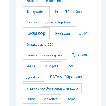
Богота
Бразилия
Колумбия
Копа Эйрлайнз
Куэнка
Дельта Эйр Лайнз
Эквадор
США
Эмбраер
Эквадорские ВВС
Гуаякиль
Галапагосские острова
Иберия
ИАТА
IPW
ЛАТАМ Эйрлайнз
ДжетБлю
Латинская Америка Эквадор
Перу
Лима
Мексика