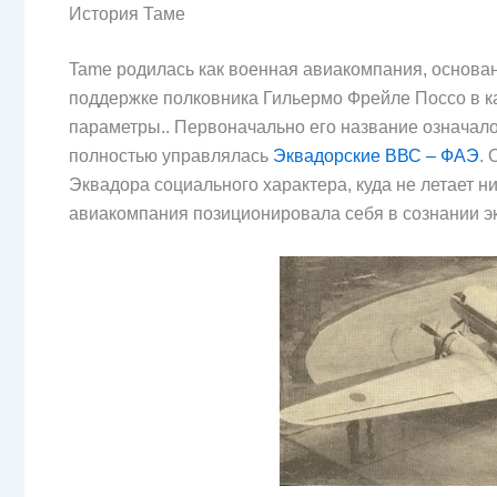
История Таме
Tame родилась как военная авиакомпания, основана
поддержке полковника Гильермо Фрейле Поссо в к
параметры.. Первоначально его название означал
полностью управлялась
Эквадорские ВВС – ФАЭ
.
Эквадора социального характера, куда не летает н
авиакомпания позиционировала себя в сознании э