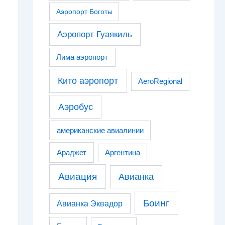
Аэропорт Боготы
Аэропорт Гуаякиль
Лима аэропорт
Кито аэропорт
AeroRegional
Аэробус
американские авиалинии
Араджет
Аргентина
Авиация
Авианка
Боинг
Авианка Эквадор