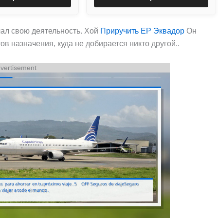
ал свою деятельность. Хой
Приручить EP Эквадор
Он
в назначения, куда не добирается никто другой..
vertisement