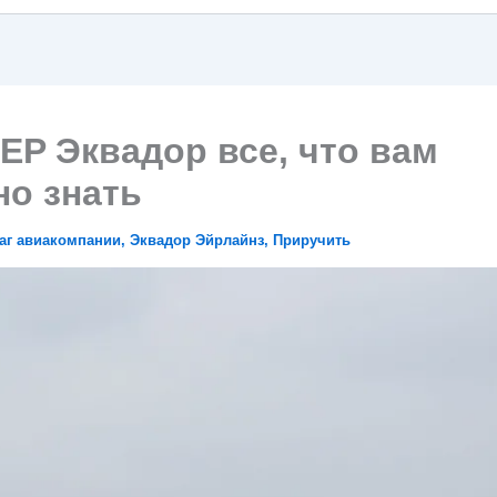
EP Эквадор все, что вам
но знать
аг авиакомпании
,
Эквадор Эйрлайнз
,
Приручить