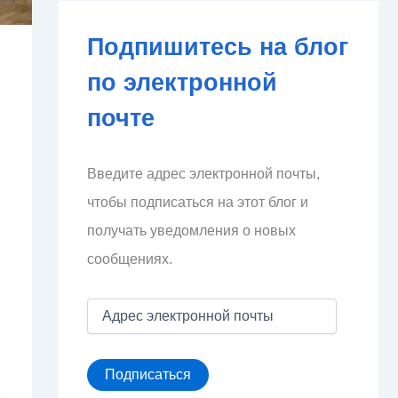
Подпишитесь на блог
по электронной
почте
Введите адрес электронной почты,
чтобы подписаться на этот блог и
получать уведомления о новых
сообщениях.
А
д
р
е
Подписаться
с
э