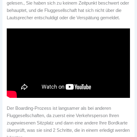
gelesen., Sie haben sich zu keinem Zeitpunkt beschwert oder
behauptet, und die Fluggesellschaft hat sich nicht über die
Lautsprecher entschuldigt oder die Verspätung gemeldet.
Der Boarding-Prozess ist langsamer als bei anderen
Fluggesellschaften, da zuerst eine Verkehrsperson Ihren
zugewiesenen Sitzplatz und dann eine andere Ihre Bordkarte
überprüft, was sie sind 2 Schritte, die in einem erledigt werden