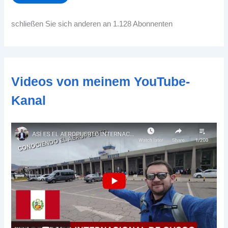
l
-
schließen Sie sich anderen an 1.128 Abonnenten
A
d
d
r
e
Videos von meinem YouTube-
s
s
Kanal
e