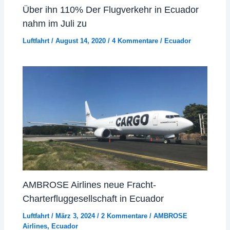
Über ihn 110% Der Flugverkehr in Ecuador
nahm im Juli zu
Luftfahrt
/
August 14, 2020
/
4 Kommentare
/
Ecuador
AMBROSE Airlines neue Fracht-
Charterfluggesellschaft in Ecuador
Luftfahrt
/
März 3, 2024
/
2 Kommentare
/
AMBROSE
Airlines
,
Ecuador