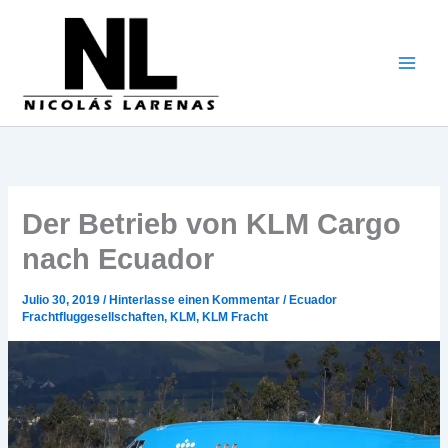
Zum
Inhalt
gehen
Der Betrieb von KLM Cargo
nach Ecuador
Julio 30, 2019
/
Hinterlasse einen Kommentar
/
Ecuador
Frachtfluggesellschaften
,
KLM
,
KLM Fracht