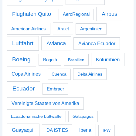
Airbus
Flughafen Quito
AeroRegional
American Airlines
Arajet
Argentinien
Luftfahrt
Avianca
Avianca Ecuador
Boeing
Kolumbien
Bogotá
Brasilien
Copa Airlines
Cuenca
Delta Airlines
Ecuador
Embraer
Vereinigte Staaten von Amerika
Ecuadorianische Luftwaffe
Galapagos
Guayaquil
Iberia
DA IST ES
IPW