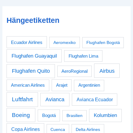
Hängeetiketten
Ecuador Airlines
Aeromexiko
Flughafen Bogotá
Flughafen Guayaquil
Flughafen Lima
Airbus
Flughafen Quito
AeroRegional
American Airlines
Arajet
Argentinien
Luftfahrt
Avianca
Avianca Ecuador
Boeing
Kolumbien
Bogotá
Brasilien
Copa Airlines
Cuenca
Delta Airlines