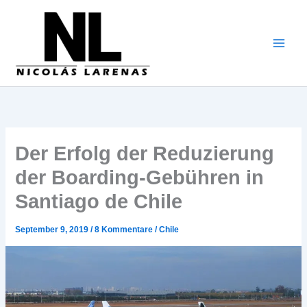
Zum
Inhalt
gehen
Der Erfolg der Reduzierung
der Boarding-Gebühren in
Santiago de Chile
September 9, 2019
/
8 Kommentare
/
Chile