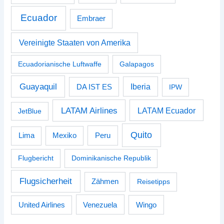
Ecuador
Embraer
Vereinigte Staaten von Amerika
Ecuadorianische Luftwaffe
Galapagos
Guayaquil
Iberia
DA IST ES
IPW
LATAM Airlines
LATAM Ecuador
JetBlue
Quito
Peru
Lima
Mexiko
Flugbericht
Dominikanische Republik
Flugsicherheit
Zähmen
Reisetipps
Venezuela
Wingo
United Airlines