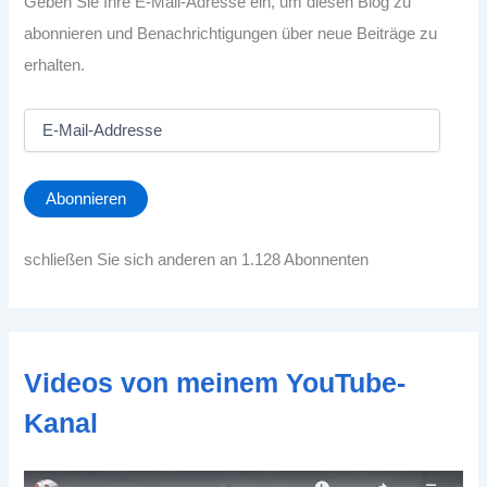
Geben Sie Ihre E-Mail-Adresse ein, um diesen Blog zu
abonnieren und Benachrichtigungen über neue Beiträge zu
erhalten.
E
-
M
a
Abonnieren
i
l
-
schließen Sie sich anderen an 1.128 Abonnenten
A
d
d
r
e
Videos von meinem YouTube-
s
s
Kanal
e