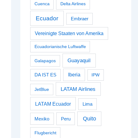
Cuenca
Delta Airlines
Ecuador
Embraer
Vereinigte Staaten von Amerika
Ecuadorianische Luftwaffe
Guayaquil
Galapagos
Iberia
DA IST ES
IPW
LATAM Airlines
JetBlue
LATAM Ecuador
Lima
Quito
Peru
Mexiko
Flugbericht