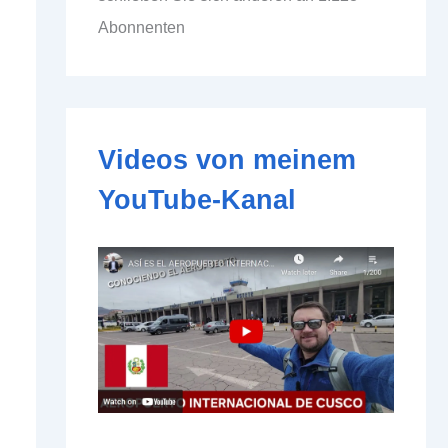
d
Abonnenten
d
r
e
s
s
e
Videos von meinem
YouTube-Kanal