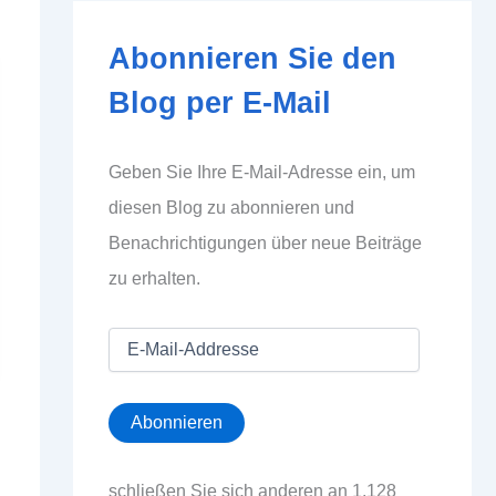
Abonnieren Sie den
Blog per E-Mail
Geben Sie Ihre E-Mail-Adresse ein, um
diesen Blog zu abonnieren und
Benachrichtigungen über neue Beiträge
zu erhalten.
E
-
M
a
Abonnieren
i
l
-
schließen Sie sich anderen an 1.128
A