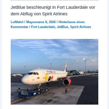
JetBlue beschleunigt in Fort Lauderdale vor
dem Abflug von Spirit Airlines
Luftfahrt
/
Mayonnaise 8, 2026
/
Hinterlasse einen
Kommentar
/
Fort Lauderdale
,
JetBlue
,
Spirit Airlines