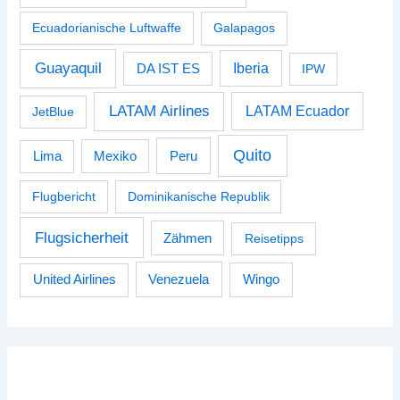
Ecuadorianische Luftwaffe
Galapagos
Guayaquil
Iberia
DA IST ES
IPW
LATAM Airlines
LATAM Ecuador
JetBlue
Quito
Peru
Lima
Mexiko
Flugbericht
Dominikanische Republik
Flugsicherheit
Zähmen
Reisetipps
Venezuela
Wingo
United Airlines