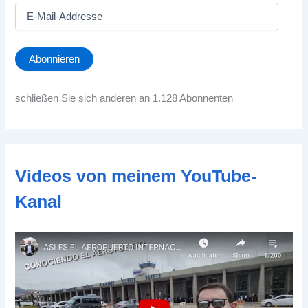
E
-
M
a
Abonnieren
i
l
-
schließen Sie sich anderen an 1.128 Abonnenten
A
d
d
r
e
Videos von meinem YouTube-
s
s
Kanal
e