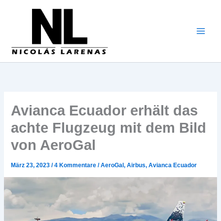
Zum
Inhalt
gehen
Avianca Ecuador erhält das
achte Flugzeug mit dem Bild
von AeroGal
März 23, 2023
/
4 Kommentare
/
AeroGal
,
Airbus
,
Avianca Ecuador