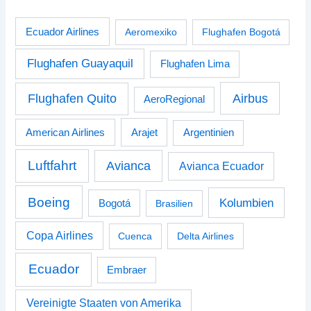
Ecuador Airlines
Aeromexiko
Flughafen Bogotá
Flughafen Guayaquil
Flughafen Lima
Airbus
Flughafen Quito
AeroRegional
American Airlines
Arajet
Argentinien
Luftfahrt
Avianca
Avianca Ecuador
Boeing
Kolumbien
Bogotá
Brasilien
Copa Airlines
Cuenca
Delta Airlines
Ecuador
Embraer
Vereinigte Staaten von Amerika