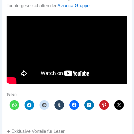
Tochtergesellschaften der
Avianca-Gruppe
.
Teilen:
✈️ Exklusive Vorteile für Leser