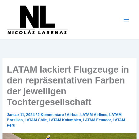
Zum
Inhalt
gehen
LATAM lackiert Flugzeuge in
den repräsentativen Farben
der jeweiligen
Tochtergesellschaft
Januar 11, 2024
/
2 Kommentare
/
Airbus
,
LATAM Airlines
,
LATAM
Brasilien
,
LATAM Chile
,
LATAM Kolumbien
,
LATAM Ecuador
,
LATAM
Peru