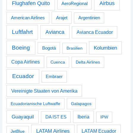
Airbus
Flughafen Quito
AeroRegional
American Airlines
Arajet
Argentinien
Luftfahrt
Avianca
Avianca Ecuador
Boeing
Kolumbien
Bogotá
Brasilien
Copa Airlines
Cuenca
Delta Airlines
Ecuador
Embraer
Vereinigte Staaten von Amerika
Ecuadorianische Luftwaffe
Galapagos
Guayaquil
Iberia
DA IST ES
IPW
LATAM Airlines
LATAM Ecuador
JetBlue