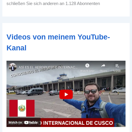
-
schließen Sie sich anderen an 1.128 Abonnenten
A
d
d
r
e
Videos von meinem YouTube-
s
s
Kanal
e