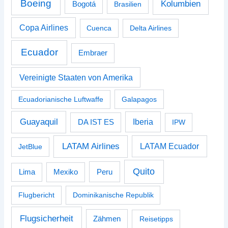
Boeing
Kolumbien
Bogotá
Brasilien
Copa Airlines
Cuenca
Delta Airlines
Ecuador
Embraer
Vereinigte Staaten von Amerika
Ecuadorianische Luftwaffe
Galapagos
Guayaquil
Iberia
DA IST ES
IPW
LATAM Airlines
LATAM Ecuador
JetBlue
Quito
Peru
Lima
Mexiko
Flugbericht
Dominikanische Republik
Flugsicherheit
Zähmen
Reisetipps