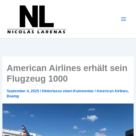
Zum
Inhalt
gehen
American Airlines erhält sein
Flugzeug 1000
September 4, 2025
/
Hinterlasse einen Kommentar
/
American Airlines
,
Boeing