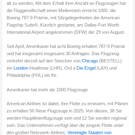
alt zu werden, Mit dem Erhalt ihrer Anzahl an Flugzeugen hat
die Fluggesellschaft einen Meilenstein erreicht 1000. die
Boeing 787-9 Prämie, mit Sitzgelegenheiten der American
Flagship Suite®, Kürzlich gestartet, am Dallas-Fort Worth
International Airport angekommen (DFW) der 29 von August.
Seit April, Amerikaner hat acht Boeing erhalten 787-9 Prämie
und hat insgesamt insgesamt 30 Anfragen. Das Flugzeug
verkehrt derzeit auf den Strecken von
Chicago
(BESTELL)
ein
London
-Heathrow (LHR), Ord a
Die Engel
(LAX) und
Philadelphia (PHL) ein lhr.
Amerikaner hat mehr als 1000 Flugzeuge
American Airlines ist dabei, ihre Flotte zu erneuern, mit Plänen
zu erhalten 50 Neue Flugzeuge in 2025
.
Von diesen, 38 Sie
werden Hauptlinienflugzeuge sein und 12 Sie werden regional
sein
.
Das Unternehmen verfügt über die jüngste Flotte unter
den großen Netzwerk-Airlines.
Vereinigte Staaten von