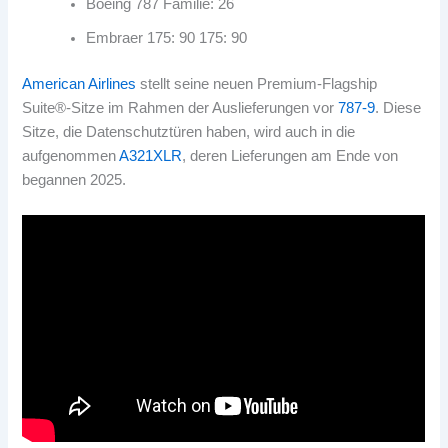
Boeing 787 Familie: 26
Embraer 175: 90 175: 90
American Airlines
stellt seine neuen Premium-Flagship
Suite®-Sitze im Rahmen der Auslieferungen vor
787-9
. Diese
Sitze, die Datenschutztüren haben, wird auch in die
aufgenommen
A321XLR
, deren Lieferungen am Ende von
begannen 2025.