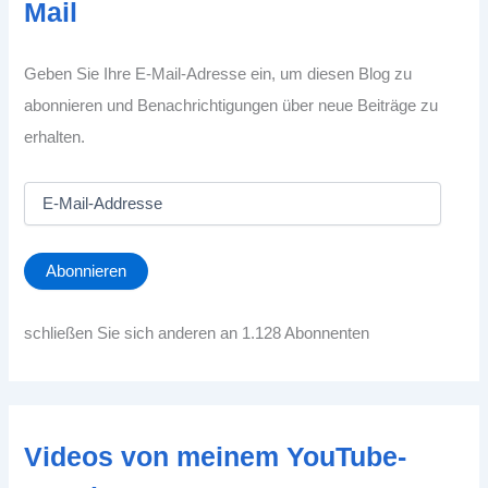
Mail
Geben Sie Ihre E-Mail-Adresse ein, um diesen Blog zu
abonnieren und Benachrichtigungen über neue Beiträge zu
erhalten.
E
-
M
a
Abonnieren
i
l
-
schließen Sie sich anderen an 1.128 Abonnenten
A
d
d
r
e
Videos von meinem YouTube-
s
s