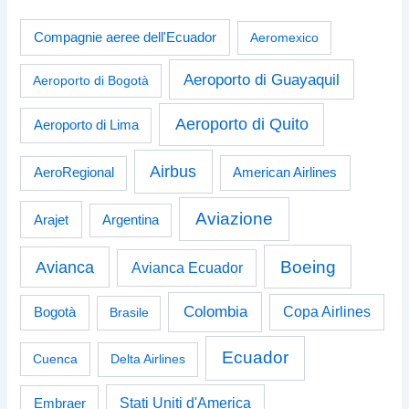
Compagnie aeree dell'Ecuador
Aeromexico
Aeroporto di Guayaquil
Aeroporto di Bogotà
Aeroporto di Quito
Aeroporto di Lima
Airbus
American Airlines
AeroRegional
Aviazione
Arajet
Argentina
Boeing
Avianca
Avianca Ecuador
Colombia
Bogotà
Copa Airlines
Brasile
Ecuador
Cuenca
Delta Airlines
Stati Uniti d'America
Embraer