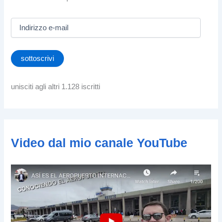
I
n
d
i
sottoscrivi
r
i
z
unisciti agli altri 1.128 iscritti
z
o
e
-
m
Video dal mio canale YouTube
a
i
l