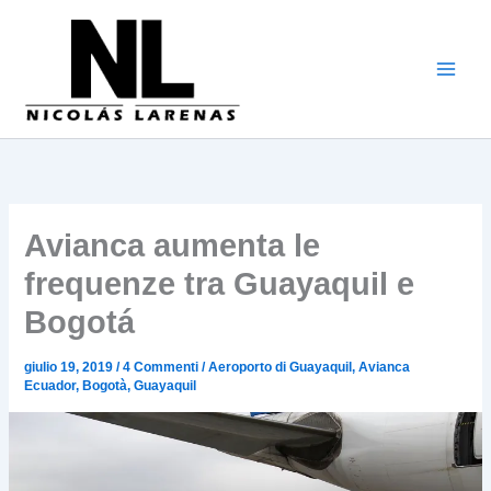
Vai
al
contenuto
Avianca aumenta le
frequenze tra Guayaquil e
Bogotá
giulio 19, 2019
/
4 Commenti
/
Aeroporto di Guayaquil
,
Avianca
Ecuador
,
Bogotà
,
Guayaquil