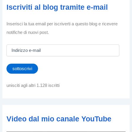
Iscriviti al blog tramite e-mail
Inserisci la tua email per iscriverti a questo blog e ricevere
notifiche di nuovi post.
I
n
d
i
sottoscrivi
r
i
z
unisciti agli altri 1.128 iscritti
z
o
e
-
m
Video dal mio canale YouTube
a
i
l