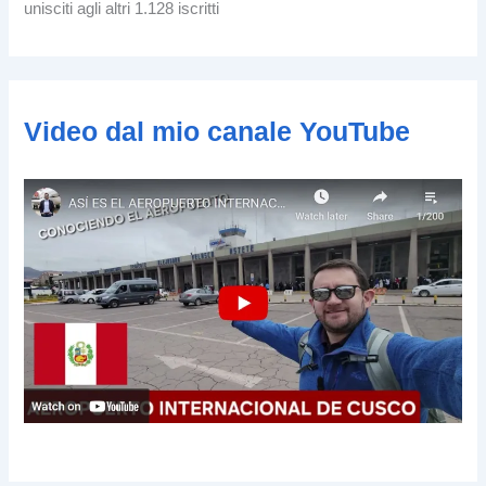
unisciti agli altri 1.128 iscritti
z
o
e
-
m
Video dal mio canale YouTube
a
i
l