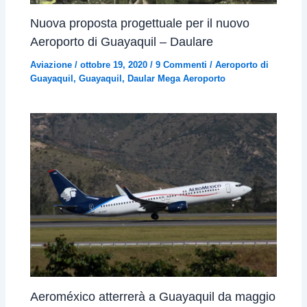
Nuova proposta progettuale per il nuovo
Aeroporto di Guayaquil – Daulare
Aviazione
/
ottobre 19, 2020
/
9 Commenti
/
Aeroporto di
Guayaquil
,
Guayaquil
,
Daular Mega Aeroporto
Aeroméxico atterrerà a Guayaquil da maggio