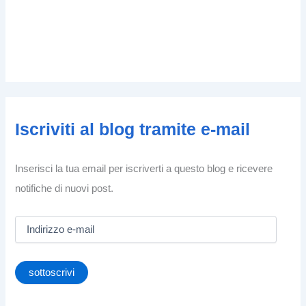
Iscriviti al blog tramite e-mail
Inserisci la tua email per iscriverti a questo blog e ricevere
notifiche di nuovi post.
I
n
d
i
sottoscrivi
r
i
z