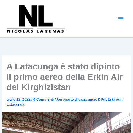
Vai
al
contenuto
A Latacunga è stato dipinto
il primo aereo della Erkin Air
del Kirghizistan
giulio 12, 2022
/
6 Commenti
/
Aeroporto di Latacunga
,
DIAF
,
ErkinAir
,
Latacunga