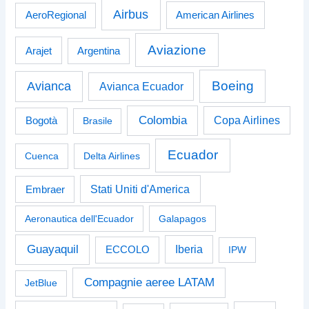
Airbus
American Airlines
AeroRegional
Aviazione
Arajet
Argentina
Boeing
Avianca
Avianca Ecuador
Colombia
Bogotà
Copa Airlines
Brasile
Ecuador
Cuenca
Delta Airlines
Stati Uniti d'America
Embraer
Aeronautica dell'Ecuador
Galapagos
Guayaquil
Iberia
ECCOLO
IPW
Compagnie aeree LATAM
JetBlue