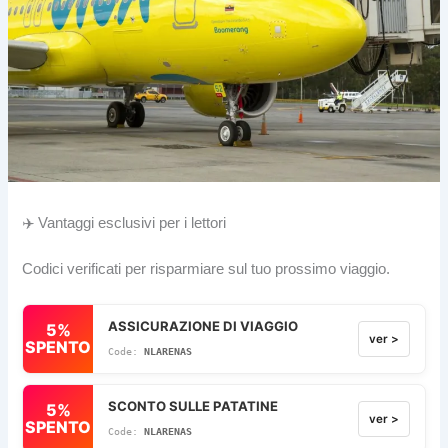
✈️ Vantaggi esclusivi per i lettori
Codici verificati per risparmiare sul tuo prossimo viaggio.
ASSICURAZIONE DI VIAGGIO
5%
ver >
SPENTO
NLARENAS
SCONTO SULLE PATATINE
5%
ver >
SPENTO
NLARENAS