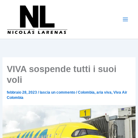
Vai
al
contenuto
VIVA sospende tutti i suoi
voli
febbraio 28, 2023
/
lascia un commento
/
Colombia
,
aria viva
,
Viva Air
Colombia