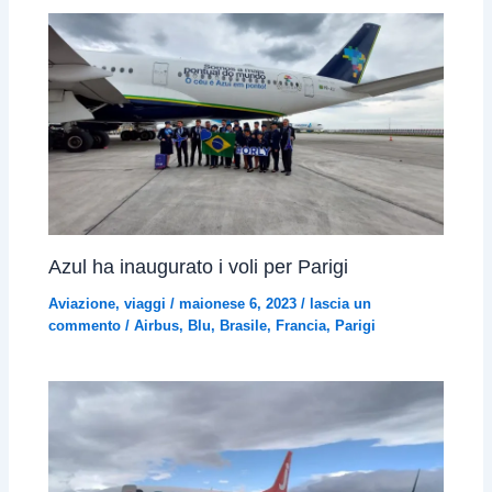
Azul ha inaugurato i voli per Parigi
Aviazione
,
viaggi
/
maionese 6, 2023
/
lascia un
commento
/
Airbus
,
Blu
,
Brasile
,
Francia
,
Parigi