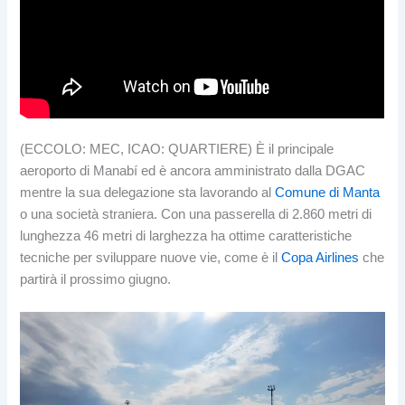
(ECCOLO: MEC, ICAO: QUARTIERE) È il principale
aeroporto di Manabí ed è ancora amministrato dalla DGAC
mentre la sua delegazione sta lavorando al
Comune di Manta
o una società straniera. Con una passerella di 2.860 metri di
lunghezza 46 metri di larghezza ha ottime caratteristiche
tecniche per sviluppare nuove vie, come è il
Copa Airlines
che
partirà il prossimo giugno.