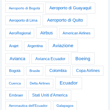
Aeroporto di Guayaquil
Aeroporto di Bogotà
Aeroporto di Quito
Aeroporto di Lima
Airbus
American Airlines
AeroRegional
Aviazione
Arajet
Argentina
Boeing
Avianca
Avianca Ecuador
Colombia
Bogotà
Copa Airlines
Brasile
Ecuador
Cuenca
Delta Airlines
Stati Uniti d'America
Embraer
Aeronautica dell'Ecuador
Galapagos