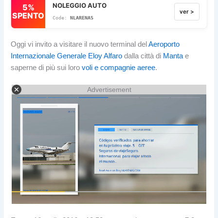
NOLEGGIO AUTO
5%
ver >
SPENTO
NLARENAS
Oggi vi invito a visitare il nuovo terminal del
Aeroporto
Internazionale Generale Eloy Alfaro
dalla città di
Manta
e
saperne di più sui loro
voli e compagnie aeree
.
Advertisement