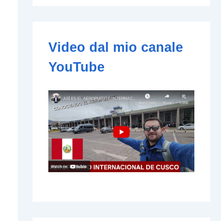
e
-
m
a
i
Video dal mio canale
l
YouTube