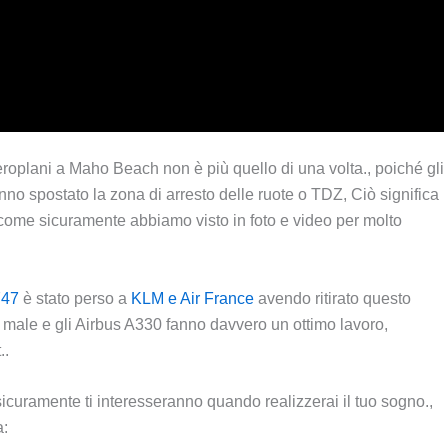
roplani a Maho Beach non è più quello di una volta., poiché gli
nno spostato la zona di arresto delle ruote o TDZ, Ciò significa
come sicuramente abbiamo visto in foto e video per molto
747
è stato perso a
KLM e Air France
avendo ritirato questo
 male e gli Airbus A330 fanno davvero un ottimo lavoro,
..
sicuramente ti interesseranno quando realizzerai il tuo sogno.,
a: