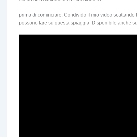
prima di cominciare, Condivido il mio video scattando f
possono fare su questa spiaggia. Disponibile anche s