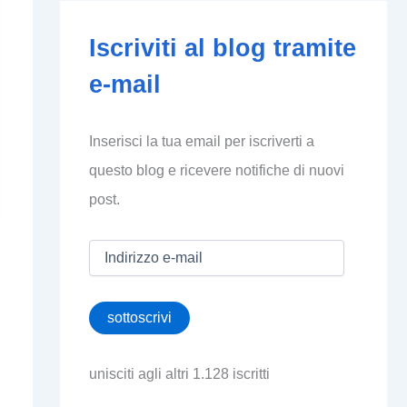
Iscriviti al blog tramite
e-mail
Inserisci la tua email per iscriverti a
questo blog e ricevere notifiche di nuovi
post.
I
n
d
i
sottoscrivi
r
i
z
unisciti agli altri 1.128 iscritti
z
o