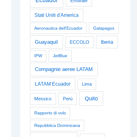
Ecuador
Embraer
Stati Uniti d'America
Aeronautica dell'Ecuador
Galapagos
Guayaquil
Iberia
ECCOLO
IPW
JetBlue
Compagnie aeree LATAM
LATAM Ecuador
Lima
Quito
Perù
Messico
Rapporto di volo
Repubblica Dominicana