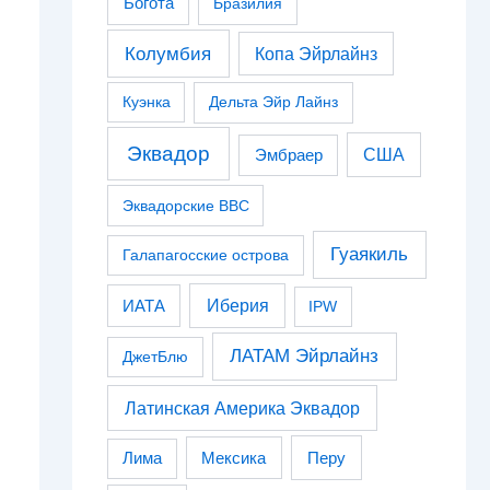
Богота
Бразилия
Колумбия
Копа Эйрлайнз
Куэнка
Дельта Эйр Лайнз
Эквадор
США
Эмбраер
Эквадорские ВВС
Гуаякиль
Галапагосские острова
Иберия
ИАТА
IPW
ЛАТАМ Эйрлайнз
ДжетБлю
Латинская Америка Эквадор
Перу
Лима
Мексика