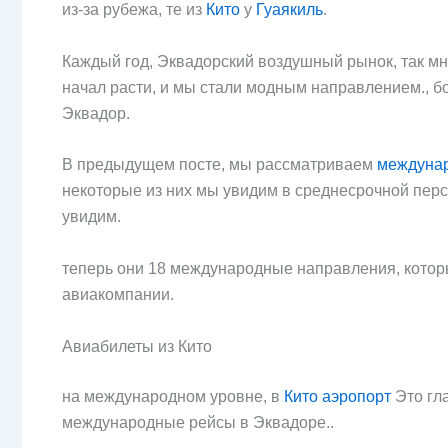
из-за рубежа, те из
Кито
у
Гуаякиль
.
Каждый год, Эквадорский воздушный рынок, так м
начал расти, и мы стали модным направлением., б
Эквадор.
В предыдущем посте, мы рассматриваем
междунар
некоторые из них мы увидим в среднесрочной персп
увидим.
теперь они 18 международные направления, котор
авиакомпании.
Авиабилеты из Кито
на международном уровне, в
Кито аэропорт
Это гл
международные рейсы в Эквадоре..