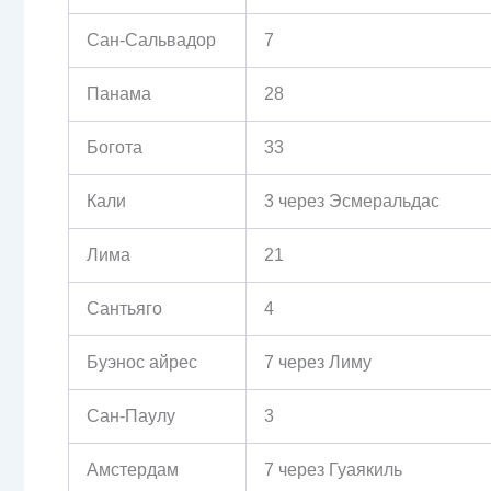
Сан-Сальвадор
7
Панама
28
Богота
33
Кали
3 через Эсмеральдас
Лима
21
Сантьяго
4
Буэнос айрес
7 через Лиму
Сан-Паулу
3
Амстердам
7 через Гуаякиль