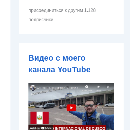
л
присоединиться к другим 1.128
е
к
подписчики
т
р
о
н
н
о
Видео с моего
й
п
канала YouTube
о
ч
т
ы