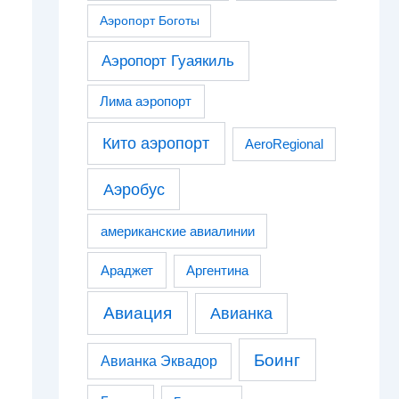
Аэропорт Боготы
Аэропорт Гуаякиль
Лима аэропорт
Кито аэропорт
AeroRegional
Аэробус
американские авиалинии
Араджет
Аргентина
Авиация
Авианка
Боинг
Авианка Эквадор