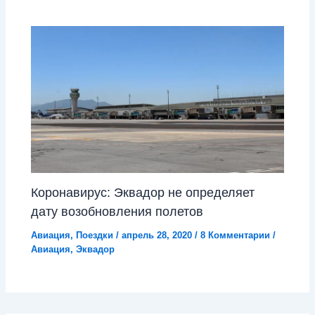
Коронавирус: Эквадор не определяет
дату возобновления полетов
Авиация
,
Поездки
/
апрель 28, 2020
/
8 Комментарии
/
Авиация
,
Эквадор