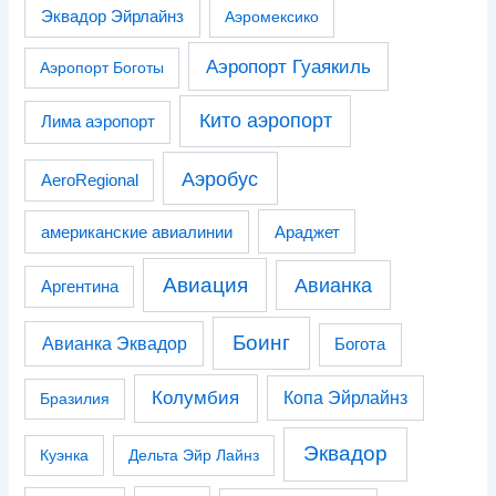
Эквадор Эйрлайнз
Аэромексико
Аэропорт Гуаякиль
Аэропорт Боготы
Кито аэропорт
Лима аэропорт
Аэробус
AeroRegional
американские авиалинии
Араджет
Авиация
Авианка
Аргентина
Боинг
Авианка Эквадор
Богота
Колумбия
Копа Эйрлайнз
Бразилия
Эквадор
Куэнка
Дельта Эйр Лайнз