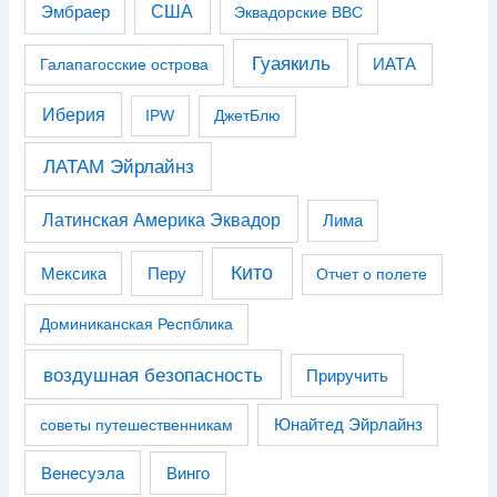
США
Эмбраер
Эквадорские ВВС
Гуаякиль
Галапагосские острова
ИАТА
Иберия
IPW
ДжетБлю
ЛАТАМ Эйрлайнз
Латинская Америка Эквадор
Лима
Кито
Перу
Мексика
Отчет о полете
Доминиканская Респблика
воздушная безопасность
Приручить
советы путешественникам
Юнайтед Эйрлайнз
Венесуэла
Винго